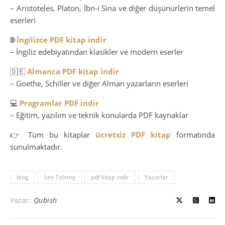
– Aristoteles, Platon, İbn-i Sina ve diğer düşünürlerin temel
eserleri
🌐
İngilizce PDF kitap indir
– İngiliz edebiyatından klasikler ve modern eserler
🇩🇪
Almanca PDF kitap indir
– Goethe, Schiller ve diğer Alman yazarların eserleri
💻
Programlar PDF indir
– Eğitim, yazılım ve teknik konularda PDF kaynaklar
👉 Tüm bu kitaplar
ücretsiz PDF kitap
formatında
sunulmaktadır.
blog
Lev Tolstoy
pdf kitap indir
Yazarlar
Yazar:
Qubish