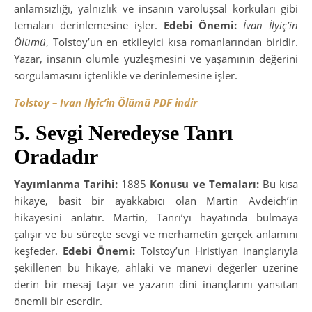
anlamsızlığı, yalnızlık ve insanın varoluşsal korkuları gibi
temaları derinlemesine işler.
Edebi Önemi:
İvan İlyiç’in
Ölümü
, Tolstoy’un en etkileyici kısa romanlarından biridir.
Yazar, insanın ölümle yüzleşmesini ve yaşamının değerini
sorgulamasını içtenlikle ve derinlemesine işler.
Tolstoy – Ivan Ilyic’in Ölümü PDF indir
5. Sevgi Neredeyse Tanrı
Oradadır
Yayımlanma Tarihi:
1885
Konusu ve Temaları:
Bu kısa
hikaye, basit bir ayakkabıcı olan Martin Avdeich’in
hikayesini anlatır. Martin, Tanrı’yı hayatında bulmaya
çalışır ve bu süreçte sevgi ve merhametin gerçek anlamını
keşfeder.
Edebi Önemi:
Tolstoy’un Hristiyan inançlarıyla
şekillenen bu hikaye, ahlaki ve manevi değerler üzerine
derin bir mesaj taşır ve yazarın dini inançlarını yansıtan
önemli bir eserdir.