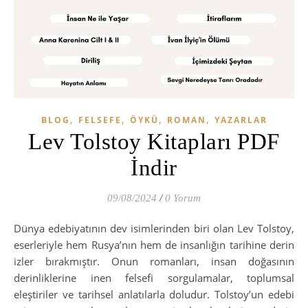
,
,
,
,
BLOG
FELSEFE
ÖYKÜ
ROMAN
YAZARLAR
Lev Tolstoy Kitapları PDF
İndir
09/08/2024
/
0 Yorum
Dünya edebiyatının dev isimlerinden biri olan Lev Tolstoy,
eserleriyle hem Rusya’nın hem de insanlığın tarihine derin
izler bırakmıştır. Onun romanları, insan doğasının
derinliklerine inen felsefi sorgulamalar, toplumsal
eleştiriler ve tarihsel anlatılarla doludur. Tolstoy’un edebi