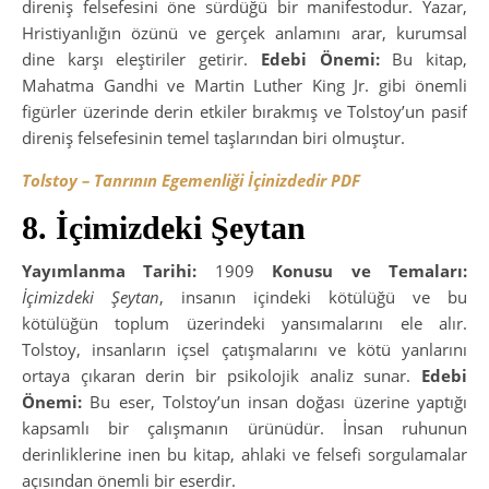
direniş felsefesini öne sürdüğü bir manifestodur. Yazar,
Hristiyanlığın özünü ve gerçek anlamını arar, kurumsal
dine karşı eleştiriler getirir.
Edebi Önemi:
Bu kitap,
Mahatma Gandhi ve Martin Luther King Jr. gibi önemli
figürler üzerinde derin etkiler bırakmış ve Tolstoy’un pasif
direniş felsefesinin temel taşlarından biri olmuştur.
Tolstoy – Tanrının Egemenliği İçinizdedir PDF
8. İçimizdeki Şeytan
Yayımlanma Tarihi:
1909
Konusu ve Temaları:
İçimizdeki Şeytan
, insanın içindeki kötülüğü ve bu
kötülüğün toplum üzerindeki yansımalarını ele alır.
Tolstoy, insanların içsel çatışmalarını ve kötü yanlarını
ortaya çıkaran derin bir psikolojik analiz sunar.
Edebi
Önemi:
Bu eser, Tolstoy’un insan doğası üzerine yaptığı
kapsamlı bir çalışmanın ürünüdür. İnsan ruhunun
derinliklerine inen bu kitap, ahlaki ve felsefi sorgulamalar
açısından önemli bir eserdir.