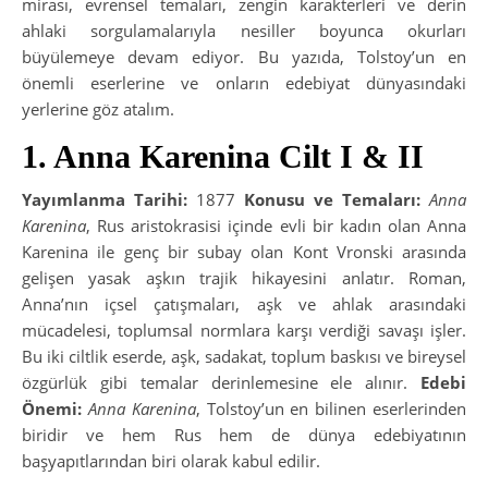
mirası, evrensel temaları, zengin karakterleri ve derin
ahlaki sorgulamalarıyla nesiller boyunca okurları
büyülemeye devam ediyor. Bu yazıda, Tolstoy’un en
önemli eserlerine ve onların edebiyat dünyasındaki
yerlerine göz atalım.
1. Anna Karenina Cilt I & II
Yayımlanma Tarihi:
1877
Konusu ve Temaları:
Anna
Karenina
, Rus aristokrasisi içinde evli bir kadın olan Anna
Karenina ile genç bir subay olan Kont Vronski arasında
gelişen yasak aşkın trajik hikayesini anlatır. Roman,
Anna’nın içsel çatışmaları, aşk ve ahlak arasındaki
mücadelesi, toplumsal normlara karşı verdiği savaşı işler.
Bu iki ciltlik eserde, aşk, sadakat, toplum baskısı ve bireysel
özgürlük gibi temalar derinlemesine ele alınır.
Edebi
Önemi:
Anna Karenina
, Tolstoy’un en bilinen eserlerinden
biridir ve hem Rus hem de dünya edebiyatının
başyapıtlarından biri olarak kabul edilir.