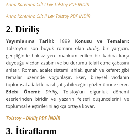
Anna Karenina Cilt I Lev Tolstoy PDF İNDİR
Anna Karenina Cilt II Lev Tolstoy PDF İNDİR
2. Diriliş
Yayımlanma Tarihi:
1899
Konusu ve Temaları:
Tolstoy’un son büyük romanı olan
Diriliş
, bir yargıcın,
gençliğinde haksız yere mahkum edilen bir kadına karşı
duyduğu vicdan azabını ve bu durumu telafi etme çabasını
anlatır. Roman, adalet sistemi, ahlak, günah ve kefaret gibi
temalar üzerinde yoğunlaşır. Eser, bireysel vicdanın
toplumsal adaletle nasıl çatışabileceğini gözler önüne serer.
Edebi Önemi:
Diriliş
, Tolstoy’un olgunluk dönemi
eserlerinden biridir ve yazarın felsefi düşüncelerini ve
toplumsal eleştirilerini açıkça ortaya koyar.
Tolstoy – Diriliş PDF İNDİR
3. İtiraflarım