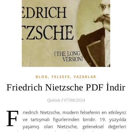
,
,
BLOG
FELSEFE
YAZARLAR
Friedrich Nietzsche PDF İndir
Qubish
/
07/08/2024
F
riedrich Nietzsche, modern felsefenin en etkileyici
ve tartışmalı figürlerinden biridir. 19. yüzyılda
yaşamış olan Nietzsche, geleneksel değerleri