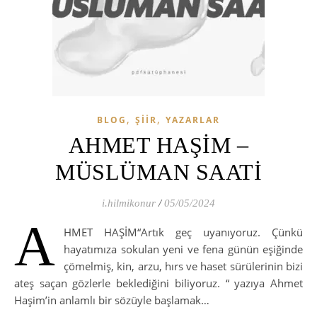
,
,
BLOG
ŞIIR
YAZARLAR
AHMET HAŞİM –
MÜSLÜMAN SAATİ
i.hilmikonur
/
05/05/2024
A
HMET HAŞİM“Artık geç uyanıyoruz. Çünkü
hayatımıza sokulan yeni ve fena günün eşiğinde
çömelmiş, kin, arzu, hırs ve haset sürülerinin bizi
ateş saçan gözlerle beklediğini biliyoruz. “ yazıya Ahmet
Haşim’in anlamlı bir sözüyle başlamak…