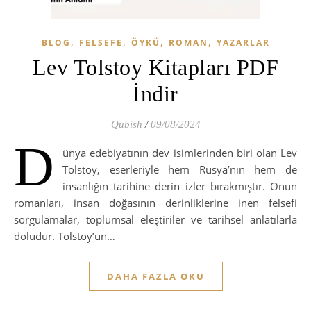
,
,
,
,
BLOG
FELSEFE
ÖYKÜ
ROMAN
YAZARLAR
Lev Tolstoy Kitapları PDF
İndir
Qubish
/
09/08/2024
D
ünya edebiyatının dev isimlerinden biri olan Lev
Tolstoy, eserleriyle hem Rusya’nın hem de
insanlığın tarihine derin izler bırakmıştır. Onun
romanları, insan doğasının derinliklerine inen felsefi
sorgulamalar, toplumsal eleştiriler ve tarihsel anlatılarla
doludur. Tolstoy’un…
DAHA FAZLA OKU