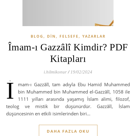
,
,
,
BLOG
DIN
FELSEFE
YAZARLAR
Îmam-ı Gazzâlî Kimdir? PDF
Kitapları
i.hilmikonur
/
19/02/2024
İ
mam-ı Gazzâlî, tam adıyla Ebu Hamid Muhammed
bin Muhammed bin Muhammed el-Gazzâlî, 1058 ile
1111 yılları arasında yaşamış İslam alimi, filozof,
teolog ve mistik bir düşünürdür. Gazzâlî, İslam
düşüncesinin en etkili isimlerinden biri…
DAHA FAZLA OKU