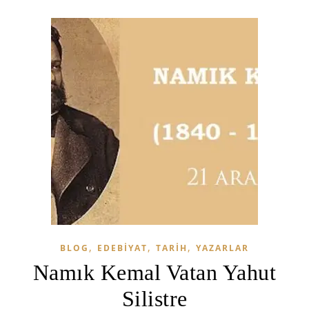
,
,
,
BLOG
EDEBIYAT
TARIH
YAZARLAR
Namık Kemal Vatan Yahut
Silistre