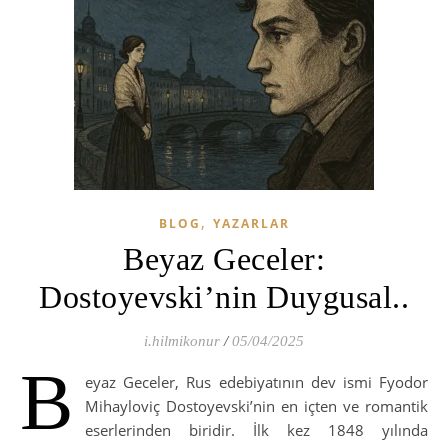
,
BLOG
YAZARLAR
Beyaz Geceler:
Dostoyevski’nin Duygusal..
i.hilmikonur
/
05/04/2025
B
eyaz Geceler, Rus edebiyatının dev ismi Fyodor
Mihayloviç Dostoyevski’nin en içten ve romantik
eserlerinden biridir. İlk kez 1848 yılında