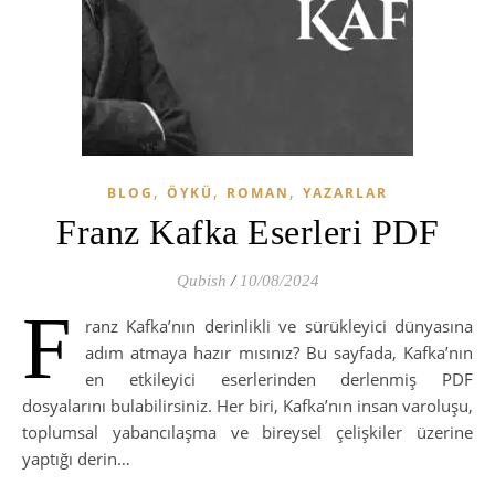
,
,
,
BLOG
ÖYKÜ
ROMAN
YAZARLAR
Franz Kafka Eserleri PDF
Qubish
/
10/08/2024
F
ranz Kafka’nın derinlikli ve sürükleyici dünyasına
adım atmaya hazır mısınız? Bu sayfada, Kafka’nın
en etkileyici eserlerinden derlenmiş PDF
dosyalarını bulabilirsiniz. Her biri, Kafka’nın insan varoluşu,
toplumsal yabancılaşma ve bireysel çelişkiler üzerine
yaptığı derin…