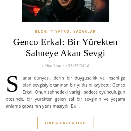
,
,
BLOG
TIYATRO
YAZARLAR
Genco Erkal: Bir Yürekten
Sahneye Akan Sevgi
i.hilmikonur
/
31/07/2024
S
anat dünyası, derin bir duygusallık ve insanlığa
olan sevgisiyle tanınan bir yıldızını kaybetti: Genco
Erkal. Onun sahnedeki varlığı, sadece oyunculuğun
ötesinde, bir yürekten gelen saf bir sevginin ve yaşamı
anlama çabasının yansımasıydı. Bu…
DAHA FAZLA OKU