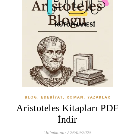
,
,
,
BLOG
EDEBIYAT
ROMAN
YAZARLAR
Aristoteles Kitapları PDF
İndir
i.hilmikonur
/
26/09/2025