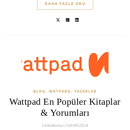
DAHA FAZLA OKU
,
,
BLOG
WATPADD
YAZARLAR
Wattpad En Popüler Kitaplar
& Yorumları
i.hilmikonur
/
04/08/2024