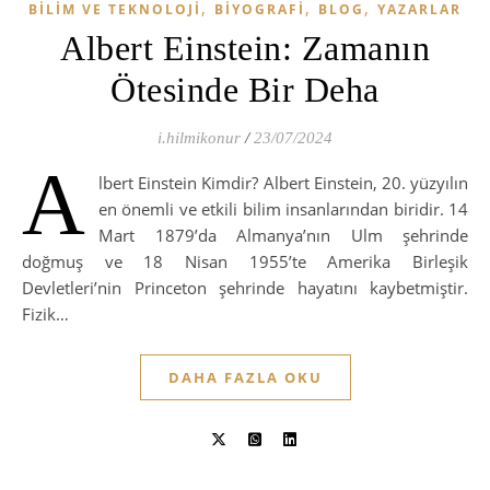
,
,
,
BILIM VE TEKNOLOJI
BIYOGRAFI
BLOG
YAZARLAR
Albert Einstein: Zamanın
Ötesinde Bir Deha
i.hilmikonur
/
23/07/2024
A
lbert Einstein Kimdir? Albert Einstein, 20. yüzyılın
en önemli ve etkili bilim insanlarından biridir. 14
Mart 1879’da Almanya’nın Ulm şehrinde
doğmuş ve 18 Nisan 1955’te Amerika Birleşik
Devletleri’nin Princeton şehrinde hayatını kaybetmiştir.
Fizik…
DAHA FAZLA OKU