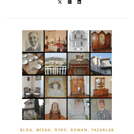
,
,
,
,
BLOG
MIZAH
ÖYKÜ
ROMAN
YAZARLAR