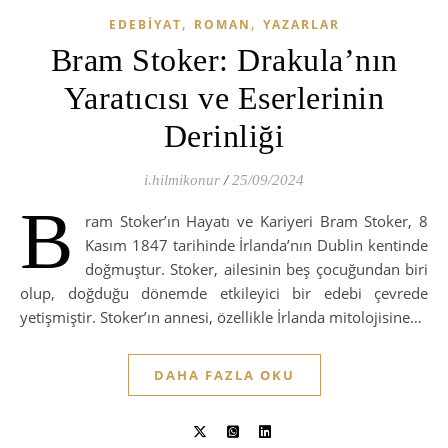
,
,
EDEBIYAT
ROMAN
YAZARLAR
Bram Stoker: Drakula’nın
Yaratıcısı ve Eserlerinin
Derinliği
i.hilmikonur
/
25/09/2024
B
ram Stoker’ın Hayatı ve Kariyeri Bram Stoker, 8
Kasım 1847 tarihinde İrlanda’nın Dublin kentinde
doğmuştur. Stoker, ailesinin beş çocuğundan biri
olup, doğduğu dönemde etkileyici bir edebi çevrede
yetişmiştir. Stoker’ın annesi, özellikle İrlanda mitolojisine…
DAHA FAZLA OKU