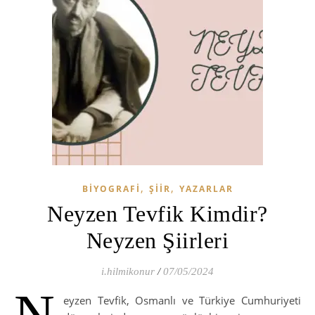
,
,
BIYOGRAFI
ŞIIR
YAZARLAR
Neyzen Tevfik Kimdir?
Neyzen Şiirleri
i.hilmikonur
/
07/05/2024
N
eyzen Tevfik, Osmanlı ve Türkiye Cumhuriyeti