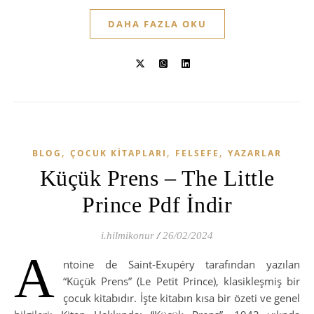
DAHA FAZLA OKU
,
,
,
BLOG
ÇOCUK KITAPLARI
FELSEFE
YAZARLAR
Küçük Prens – The Little
Prince Pdf İndir
i.hilmikonur
/
26/02/2024
A
ntoine de Saint-Exupéry tarafından yazılan
“Küçük Prens” (Le Petit Prince), klasikleşmiş bir
çocuk kitabıdır. İşte kitabın kısa bir özeti ve genel