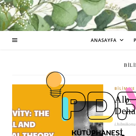
ANASAYFA
BIL
BILIM VE
Alber
Deha
i.hilmikonu