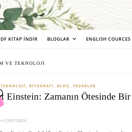
PDF KITAP İNDIR
BLOGLAR
ENGLISH COURCES
IM VE TEKNOLOJI
,
,
,
 TEKNOLOJI
BIYOGRAFI
BLOG
YAZARLAR
t Einstein: Zamanın Ötesinde Bir
r
/
23/07/2024