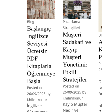
Blog
Pazarlama
Başlangıç
Stratejileri
Müşteri
Blog
İngilizce
Arist
Sadakati ve
Seviyesi –
Kitap
Kayıp
Ücretsiz
PDF İ
Müşteri
PDF
Posted 
Yönetimi:
Kitaplarla
26/09/2
Etkili
Öğrenmeye
i.hilmik
Stratejiler
Başla
Düşün
Posted on
tarihin
Posted on
26/09/2025
by
önemli
26/09/2025
by
i.hilmikonur
isimler
i.hilmikonur
Kayıp Müşteri
olan Ar
İngilizce
Nedir ve
(M.Ö. 3
öğrenmeye