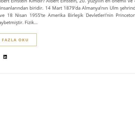
lbert Einstein Kimdir? Albert Einstein, 20. yüzyılın en önemli ve e
insanlarından biridir. 14 Mart 1879’da Almanya’nın Ulm şehri
ve 18 Nisan 1955’te Amerika Birleşik Devletleri’nin Princeto
aybetmiştir. Fizik…
 FAZLA OKU