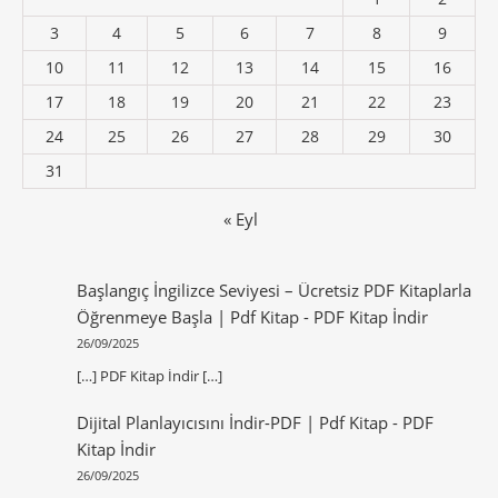
3
4
5
6
7
8
9
10
11
12
13
14
15
16
17
18
19
20
21
22
23
24
25
26
27
28
29
30
31
« Eyl
Başlangıç İngilizce Seviyesi – Ücretsiz PDF Kitaplarla
Öğrenmeye Başla | Pdf Kitap
-
PDF Kitap İndir
26/09/2025
[…] PDF Kitap İndir […]
Dijital Planlayıcısını İndir-PDF | Pdf Kitap
-
PDF
Kitap İndir
26/09/2025