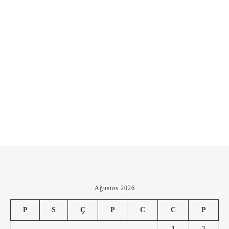
Ağustos 2026
P
S
Ç
P
C
C
P
1
2