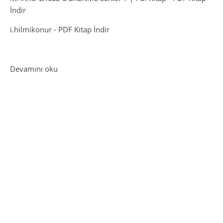
İndir
i.hilmikonur
-
PDF Kitap İndir
: Analiz Sunumları ve Dashboard Örnekleri (Ücre
Devamını oku