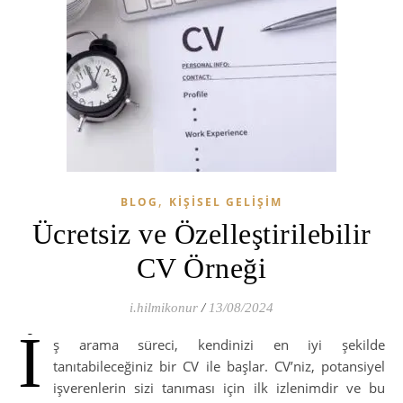
,
BLOG
KIŞISEL GELIŞIM
Ücretsiz ve Özelleştirilebilir
CV Örneği
i.hilmikonur
/
13/08/2024
İ
ş arama süreci, kendinizi en iyi şekilde
tanıtabileceğiniz bir CV ile başlar. CV’niz, potansiyel
işverenlerin sizi tanıması için ilk izlenimdir ve bu