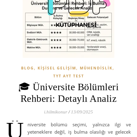
,
,
,
BLOG
KIŞISEL GELIŞIM
MÜHENDISLIK
TYT AYT TEST
🎓 Üniversite Bölümleri
Rehberi: Detaylı Analiz
i.hilmikonur
/
13/09/2025
Ü
niversite bölümü seçimi, yalnızca ilgi ve
yeteneklere değil, iş bulma olasılığı ve gelecek