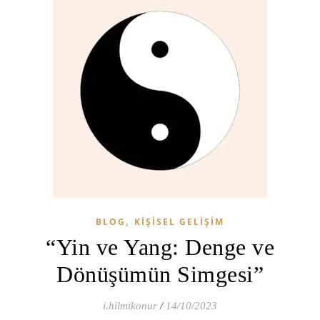
,
BLOG
KIŞISEL GELIŞIM
“Yin ve Yang: Denge ve
Dönüşümün Simgesi”
i.hilmikonur
/
14/10/2023