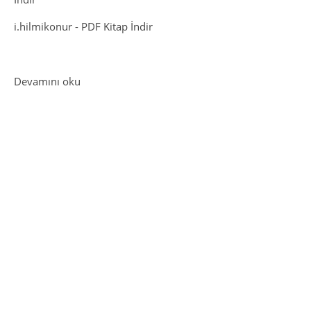
i.hilmikonur
-
PDF Kitap İndir
: Ücretsiz ve Özelleştirilebilir CV Örneği
Devamını oku