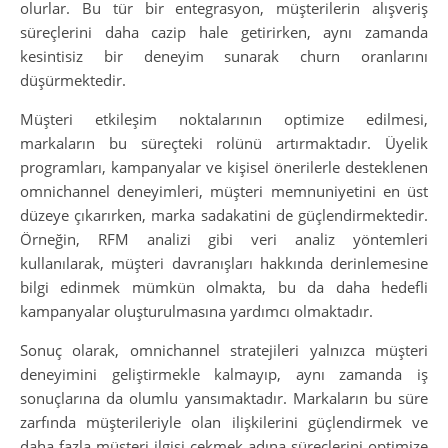
olurlar. Bu tür bir entegrasyon, müşterilerin alışveriş
süreçlerini daha cazip hale getirirken, aynı zamanda
kesintisiz bir deneyim sunarak churn oranlarını
düşürmektedir.
Müşteri etkileşim noktalarının optimize edilmesi,
markaların bu süreçteki rolünü artırmaktadır. Üyelik
programları, kampanyalar ve kişisel önerilerle desteklenen
omnichannel deneyimleri, müşteri memnuniyetini en üst
düzeye çıkarırken, marka sadakatini de güçlendirmektedir.
Örneğin, RFM analizi gibi veri analiz yöntemleri
kullanılarak, müşteri davranışları hakkında derinlemesine
bilgi edinmek mümkün olmakta, bu da daha hedefli
kampanyalar oluşturulmasına yardımcı olmaktadır.
Sonuç olarak, omnichannel stratejileri yalnızca müşteri
deneyimini geliştirmekle kalmayıp, aynı zamanda iş
sonuçlarına da olumlu yansımaktadır. Markaların bu süre
zarfında müşterileriyle olan ilişkilerini güçlendirmek ve
daha fazla müşteri ilgisi çekmek adına süreçlerini optimize