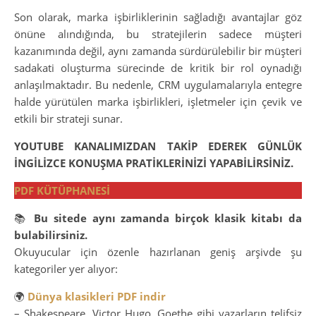
Son olarak, marka işbirliklerinin sağladığı avantajlar göz
önüne alındığında, bu stratejilerin sadece müşteri
kazanımında değil, aynı zamanda sürdürülebilir bir müşteri
sadakati oluşturma sürecinde de kritik bir rol oynadığı
anlaşılmaktadır. Bu nedenle, CRM uygulamalarıyla entegre
halde yürütülen marka işbirlikleri, işletmeler için çevik ve
etkili bir strateji sunar.
YOUTUBE KANALIMIZDAN TAKİP EDEREK GÜNLÜK
İNGİLİZCE KONUŞMA PRATİKLERİNİZİ YAPABİLİRSİNİZ.
PDF KÜTÜPHANESİ
📚
Bu sitede aynı zamanda birçok klasik kitabı da
bulabilirsiniz.
Okuyucular için özenle hazırlanan geniş arşivde şu
kategoriler yer alıyor:
🌍
Dünya klasikleri PDF indir
– Shakespeare, Victor Hugo, Goethe gibi yazarların telifsiz