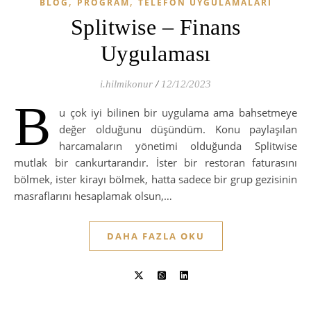
,
,
BLOG
PROGRAM
TELEFON UYGULAMALARI
Splitwise – Finans
Uygulaması
i.hilmikonur
/
12/12/2023
B
u çok iyi bilinen bir uygulama ama bahsetmeye
değer olduğunu düşündüm. Konu paylaşılan
harcamaların yönetimi olduğunda Splitwise
mutlak bir cankurtarandır. İster bir restoran faturasını
bölmek, ister kirayı bölmek, hatta sadece bir grup gezisinin
masraflarını hesaplamak olsun,…
DAHA FAZLA OKU