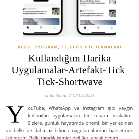
,
,
BLOG
PROGRAM
TELEFON UYGULAMALARI
Kullandığım Harika
Uygulamalar-Artefakt-Tick ​​
Tick-Shortwave
i.hilmikonur
/
12/12/2023
Y
ouTube, WhatsApp ve Instagram gibi yaygın
kullanılan uygulamaları bir kenara bırakalım.
Sizlere, günlük hayatımda önemli bir yer edinen
ve belki de daha az bilinen uygulamalardan bahsetmek
istiyorum. Belki tanıdık isimler değiller, ancak benim…