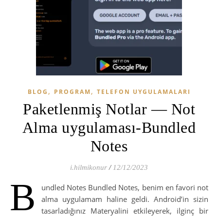
,
,
BLOG
PROGRAM
TELEFON UYGULAMALARI
Paketlenmiş Notlar — Not
Alma uygulaması-Bundled
Notes
i.hilmikonur
/
12/12/2023
B
undled Notes Bundled Notes, benim en favori not
alma uygulamam haline geldi. Android’in sizin
tasarladığınız Materyalini etkileyerek, ilginç bir