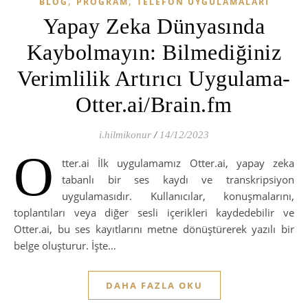
,
,
BLOG
PROGRAM
TELEFON UYGULAMALARI
Yapay Zeka Dünyasında
Kaybolmayın: Bilmediğiniz
Verimlilik Artırıcı Uygulama-
Otter.ai/Brain.fm
i.hilmikonur
/
14/12/2023
O
tter.ai İlk uygulamamız Otter.ai, yapay zeka
tabanlı bir ses kaydı ve transkripsiyon
uygulamasıdır. Kullanıcılar, konuşmalarını,
toplantıları veya diğer sesli içerikleri kaydedebilir ve
Otter.ai, bu ses kayıtlarını metne dönüştürerek yazılı bir
belge oluşturur. İşte…
DAHA FAZLA OKU