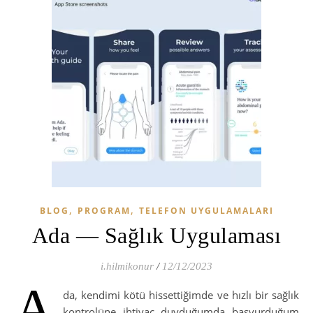
,
,
BLOG
PROGRAM
TELEFON UYGULAMALARI
Ada — Sağlık Uygulaması
i.hilmikonur
/
12/12/2023
A
da, kendimi kötü hissettiğimde ve hızlı bir sağlık
kontrolüne ihtiyaç duyduğumda başvurduğum