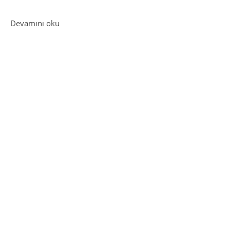
: Splitwise – Finans Uygulaması
Devamını oku