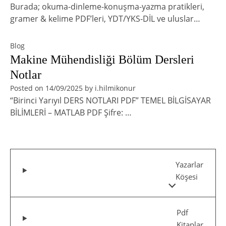
Burada; okuma-dinleme-konuşma-yazma pratikleri,
gramer & kelime PDF’leri, YDT/YKS-DİL ve uluslar…
Blog
Makine Mühendisliği Bölüm Dersleri
Notlar
Posted on
14/09/2025
by
i.hilmikonur
“Birinci Yarıyıl DERS NOTLARI PDF” TEMEL BİLGİSAYAR
BİLİMLERİ – MATLAB PDF Şifre: …
Yazarlar
Köşesi
Pdf
Kitaplar