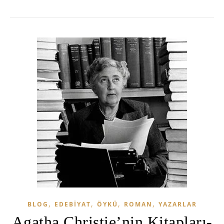
,
,
,
,
BLOG
EDEBIYAT
ÖYKÜ
ROMAN
YAZARLAR
Agatha Christie’nin Kitapları-