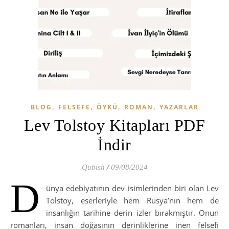
,
,
,
,
BLOG
FELSEFE
ÖYKÜ
ROMAN
YAZARLAR
Lev Tolstoy Kitapları PDF
İndir
Qubish
/
09/08/2024
D
ünya edebiyatının dev isimlerinden biri olan Lev
Tolstoy, eserleriyle hem Rusya’nın hem de
insanlığın tarihine derin izler bırakmıştır. Onun
romanları, insan doğasının derinliklerine inen felsefi