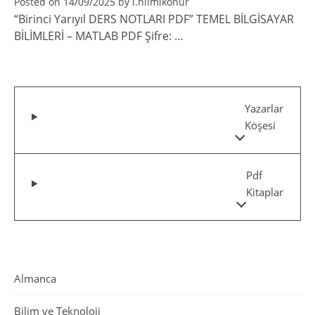
Posted on
14/09/2025
by
i.hilmikonur
“Birinci Yarıyıl DERS NOTLARI PDF” TEMEL BİLGİSAYAR
BİLİMLERİ – MATLAB PDF Şifre: …
Yazarlar
Köşesi
Pdf
Kitaplar
Almanca
Bilim ve Teknoloji