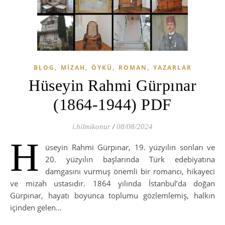
,
,
,
,
BLOG
MIZAH
ÖYKÜ
ROMAN
YAZARLAR
Hüseyin Rahmi Gürpınar
(1864-1944) PDF
i.hilmikonur
/
08/08/2024
H
üseyin Rahmi Gürpınar, 19. yüzyılın sonları ve
20. yüzyılın başlarında Türk edebiyatına
damgasını vurmuş önemli bir romancı, hikayeci
ve mizah ustasıdır. 1864 yılında İstanbul’da doğan
Gürpınar, hayatı boyunca toplumu gözlemlemiş, halkın
içinden gelen…