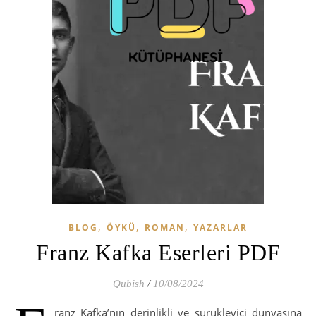
,
,
,
BLOG
ÖYKÜ
ROMAN
YAZARLAR
Franz Kafka Eserleri PDF
Qubish
/
10/08/2024
ranz Kafka’nın derinlikli ve sürükleyici dünyasına