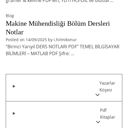
gramer & kelime PDF’leri, YDT/YKS-DİL ve uluslar…
Blog
Makine Mühendisliği Bölüm Dersleri
Notlar
Posted on
14/09/2025
by
i.hilmikonur
“Birinci Yarıyıl DERS NOTLARI PDF” TEMEL BİLGİSAYAR
BİLİMLERİ – MATLAB PDF Şifre: …
Yazarlar
Köşesi
Pdf
Kitaplar