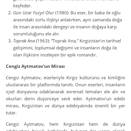
keşfeder.
Gün Uzar Yüzyıl Olur
(1980): Bu eser, bir baba ile oğlu
arasındaki zorlu ilişkiyi anlatırken, aynı zamanda doğa
ile insan arasındaki dengeyi ve insanın doğaya karşı
sorumluluğunu ele alır.
Toprak Ana
(1963): “Toprak Ana,” Kırgızistan’ın tarihsel
gelişimini, toplumsal değişimi ve insanların doğa ile
olan ilişkisini inceleyen bir epik romandır.
Cengiz Aytmatov’un Mirası
Cengiz Aytmatov, eserleriyle Kırgız kültürünü ve kimliğini
uluslararası bir platformda tanıttı. Onun eserleri, insanların
içsel dünyasına odaklanarak evrensel temaları ele alır ve
okurları derin düşünceye sevk eder. Aytmatov’un edebi
mirası, Kırgızistan ve dünya edebiyatında önemli bir yer
tutar.
Cengiz Aytmatov, hem Kırgızistan hem de dünya
edebiyatına büyük katkılarda bulunan bir yazar olarak