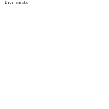
: Cengiz Aytmatov Kitapları- PDF İndir
Devamını oku