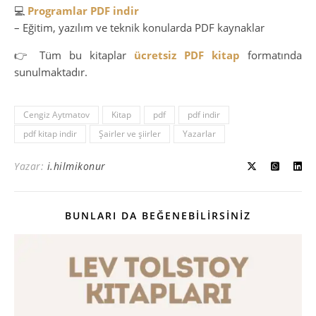
💻
Programlar PDF indir
– Eğitim, yazılım ve teknik konularda PDF kaynaklar
👉 Tüm bu kitaplar
ücretsiz PDF kitap
formatında
sunulmaktadır.
Cengiz Aytmatov
Kitap
pdf
pdf indir
pdf kitap indir
Şairler ve şiirler
Yazarlar
Yazar:
i.hilmikonur
BUNLARI DA BEĞENEBILIRSINIZ