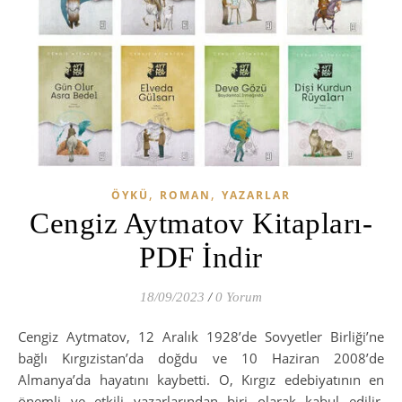
,
,
ÖYKÜ
ROMAN
YAZARLAR
Cengiz Aytmatov Kitapları-
PDF İndir
18/09/2023
/
0 Yorum
Cengiz Aytmatov, 12 Aralık 1928’de Sovyetler Birliği’ne
bağlı Kırgızistan’da doğdu ve 10 Haziran 2008’de
Almanya’da hayatını kaybetti. O, Kırgız edebiyatının en
önemli ve etkili yazarlarından biri olarak kabul edilir.