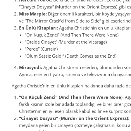
“Cinayet Dosyası” (Murder on the Orient Express) gibi es
Miss Marple:
Diğer önemli karakteri, bir köyde yaşayan
ve “The Mirror Crack’d from Side to Side” gibi eserlerinde
En Ünlü Kitapları:
Agatha Christie’nin en ünlü kitapları
“On Küçük Zenci” (And Then There Were None)
“Otelde Cinayet” (Murder at the Vicarage)
“Perde” (Curtain)
“Ölüm Sessiz Geldi” (Death Comes as the End)
Mirasyedi:
Agatha Christie’nin eserleri, ölümünden son
Ayrıca, eserleri tiyatro, sinema ve televizyona da uyarla
Agatha Christie’nin en ünlü kitapları hakkında daha fazla de
“On Küçük Zenci” (And Then There Were None)
: Ag
farklı kişinin izole bir adada toplandığı ve birer birer gi
Christie’nin en iyi eseri olarak kabul edilir ve sürpriz s
“Cinayet Dosyası” (Murder on the Orient Express)
:
meydana gelen bir cinayeti çözmeye çalışmasını konu alı