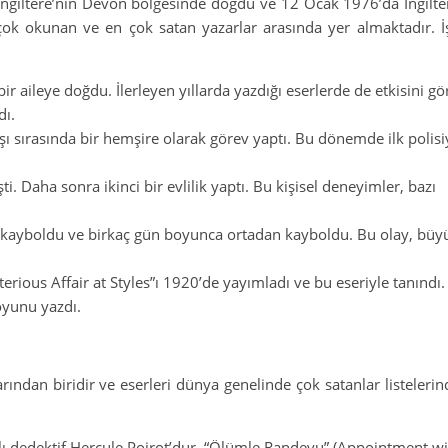
İngiltere’nin Devon bölgesinde doğdu ve 12 Ocak 1976’da İngilte
n çok okunan ve en çok satan yazarlar arasında yer almaktadır. 
bir aileye doğdu. İlerleyen yıllarda yazdığı eserlerde de etkisini gö
dı.
şı sırasında bir hemşire olarak görev yaptı. Bu dönemde ilk polisi
şti. Daha sonra ikinci bir evlilik yaptı. Bu kişisel deneyimler, bazı
 kayboldu ve birkaç gün boyunca ortadan kayboldu. Bu olay, büyük
erious Affair at Styles”ı 1920’de yayımladı ve bu eseriyle tanınd
oyunu yazdı.
ndan biridir ve eserleri dünya genelinde çok satanlar listelerind
alı dedektif Hercule Poirot’dur. “Ölümle Randevu” (Appointment wi