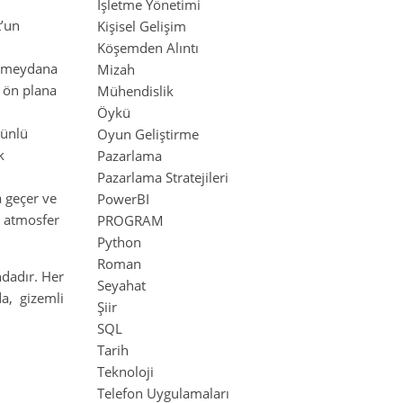
İşletme Yönetimi
t’un
Kişisel Gelişim
Köşemden Alıntı
da meydana
Mizah
a ön plana
Mühendislik
Öykü
 ünlü
Oyun Geliştirme
k
Pazarlama
Pazarlama Stratejileri
a geçer ve
PowerBI
ir atmosfer
PROGRAM
Python
Roman
ndadır. Her
Seyahat
da, gizemli
Şiir
SQL
Tarih
Teknoloji
Telefon Uygulamaları