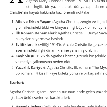
Agatha Mary Clarissa Christie, 15 Eylül 1890’da 
etti. İngiliz bir yazar olarak, dünya çapında e
Christie’nin hayatı hakkında bazı önemli noktalar:
Aile ve Erken Yaşam:
Agatha Christie, zengin ve ilginç 
gibi, ailesindeki tıbbi ve kimyasal ilgi büyük bir rol oyna
İlk Roman Denemeleri:
Agatha Christie, I. Dünya Sava
hikayelerini yazmaya başladı.
Evlilikler:
İlk evliliği 1914’te Archie Christie ile gerçekle
eserlerindeki ilişki dinamiklerine yansımış olabilir.
Kayboluşu:
1926’da Agatha Christie gizemli bir şekilde
ve medya çalkantısına neden oldu.
Yazarlık Kariyeri:
Agatha Christie, ilk romanı “The Myst
66 roman, 14 kısa hikaye koleksiyonu ve birkaç sahne 
Eserleri:
Agatha Christie, gizemli roman türünün önde gelen yazarları
İşte bazı ünlü eserleri ve karakterleri:
Hercule Poirot:
Belki de en ünlü karakteri, zeki Belçik