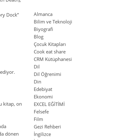
Almanca
ory Dock”
Bilim ve Teknoloji
Biyografi
Blog
Çocuk Kitapları
Cook eat share
CRM Kütüphanesi
Dil
ediyor.
Dil Öğrenimi
Din
Edebiyat
Ekonomi
u kitap, on
EXCEL EĞİTİMİ
Felsefe
Film
nda
Gezi Rehberi
nda dönen
İngilizce