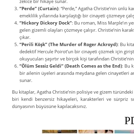
zekice bir hikaye sunar.
“Perde” (Curtain)
: “Perde,” Agatha Christie’nin ünlü k
emeklilik yıllarında karşılaştığı bir cinayeti çözmeye çal
“Hickory Dickory Dock”
: Bu roman, Miss Marple’ın yer
gelen gizemli olayları çözmeye çalışır. Christie’nin kara
çıkar.
“Perili Köşk” (The Murder of Roger Ackroyd)
: Bu kit
dedektif Hercule Poirot’un bir cinayeti çözmek için girişti
okuyucuları şaşırtır ve birçok kişi tarafından Christie’nin
“Ölüm Sessiz Geldi” (Death Comes as the End)
: Bu k
bir ailenin üyeleri arasında meydana gelen cinayetleri anl
sunar.
Bu kitaplar, Agatha Christie’nin polisiye ve gizem türündeki y
biri kendi benzersiz hikayeleri, karakterleri ve sürpriz s
dünyasının büyüsüne kapılacaksınız.
P