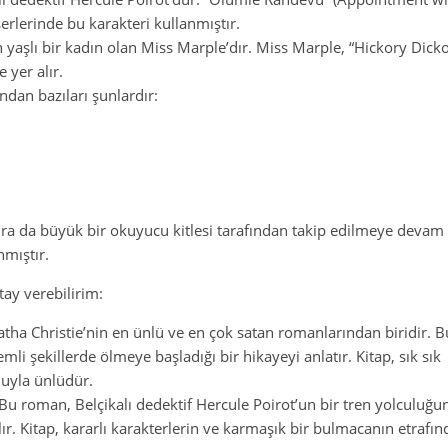
erlerinde bu karakteri kullanmıştır.
 yaşlı bir kadın olan Miss Marple’dır. Miss Marple, “Hickory Dick
 yer alır.
ndan bazıları şunlardır:
ra da büyük bir okuyucu kitlesi tarafından takip edilmeye devam 
nmıştır.
tay verebilirim:
atha Christie’nin en ünlü ve en çok satan romanlarından biridir. B
zemli şekillerde ölmeye başladığı bir hikayeyi anlatır. Kitap, sık sık
onuyla ünlüdür.
 Bu roman, Belçikalı dedektif Hercule Poirot’un bir tren yolculuğu
r. Kitap, kararlı karakterlerin ve karmaşık bir bulmacanın etrafı