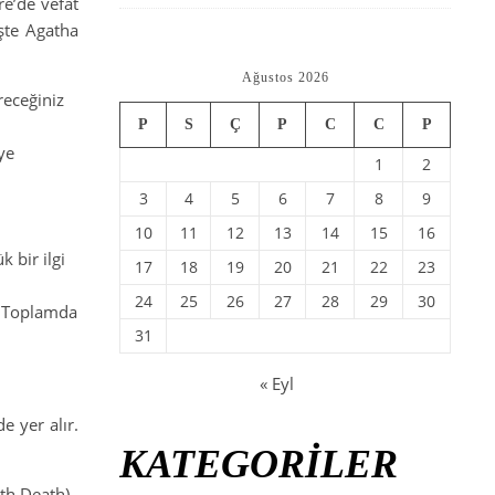
re’de vefat
İşte Agatha
Ağustos 2026
receğiniz
P
S
Ç
P
C
C
P
ye
1
2
3
4
5
6
7
8
9
10
11
12
13
14
15
16
 bir ilgi
17
18
19
20
21
22
23
24
25
26
27
28
29
30
ı. Toplamda
31
« Eyl
e yer alır.
KATEGORİLER
th Death),