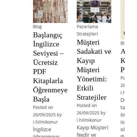
Blog
Pazarlama
Başlangıç
Stratejileri
Müşteri
Blog
İngilizce
Arist
Sadakati ve
Seviyesi –
Kitap
Kayıp
Ücretsiz
PDF İ
Müşteri
PDF
Posted 
Yönetimi:
Kitaplarla
26/09/2
Etkili
Öğrenmeye
i.hilmik
Stratejiler
Başla
Düşün
Posted on
tarihin
Posted on
26/09/2025
by
önemli
26/09/2025
by
i.hilmikonur
isimler
i.hilmikonur
Kayıp Müşteri
olan Ar
İngilizce
Nedir ve
(M.Ö. 3
öğrenmeye