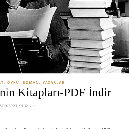
,
,
,
AT
ÖYKÜ
ROMAN
YAZARLAR
nin Kitapları-PDF İndir
7/09/2023
/
0 Yorum