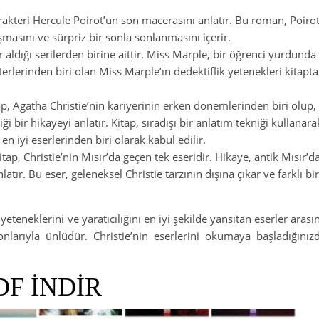
arakteri Hercule Poirot’un son macerasını anlatır. Bu roman, Poiro
ışmasını ve sürpriz bir sonla sonlanmasını içerir.
 aldığı serilerden birine aittir. Miss Marple, bir öğrenci yurdun
kterlerinden biri olan Miss Marple’ın dedektiflik yetenekleri kitapt
ap, Agatha Christie’nin kariyerinin erken dönemlerinden biri olup,
ği bir hikayeyi anlatır. Kitap, sıradışı bir anlatım tekniği kullanara
 en iyi eserlerinden biri olarak kabul edilir.
itap, Christie’nin Mısır’da geçen tek eseridir. Hikaye, antik Mısır’d
atır. Bu eser, geleneksel Christie tarzının dışına çıkar ve farklı b
eteneklerini ve yaratıcılığını en iyi şekilde yansıtan eserler arası
onlarıyla ünlüdür. Christie’nin eserlerini okumaya başladığınız
DF İNDİR