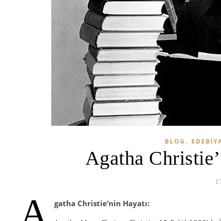
,
BLOG
EDEBIY
Agatha Christie’
1
A
gatha Christie’nin Hayatı: