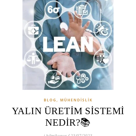
,
BLOG
MÜHENDISLIK
YALIN ÜRETİM SİSTEMİ
NEDİR?📚
i.hilmikonur
/
23/07/2023