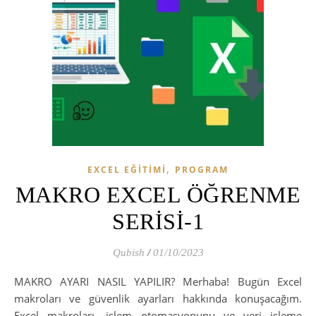
,
EXCEL EĞİTİMİ
PROGRAM
MAKRO EXCEL ÖĞRENME
SERİSİ-1
Qubish
/
01/10/2023
MAKRO AYARI NASIL YAPILIR? Merhaba! Bugün Excel
makroları ve güvenlik ayarları hakkında konuşacağım.
Excel makroları, işlem otomasyonunu ve veri işleme