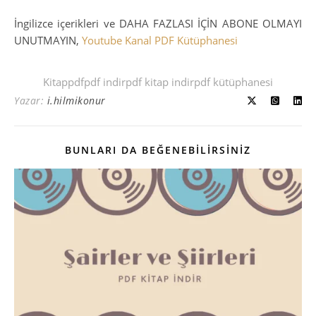
İngilizce içerikleri ve DAHA FAZLASI İÇİN ABONE OLMAYI
UNUTMAYIN,
Youtube Kanal PDF Kütüphanesi
Kitap
pdf
pdf indir
pdf kitap indir
pdf kütüphanesi
Yazar:
i.hilmikonur
BUNLARI DA BEĞENEBILIRSINIZ