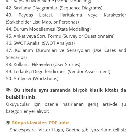
41. Kapsam Modelleme (Scope Modelling)
42. Sıralama Diyagramları (Sequence Diagrams)
43. Paydaş Listesi, Haritalama veya Karakterler
(Stakeholder List, Map, or Personas)
44. Durum Modellemesi (State Modelling)
45. Anket veya Soru Formu (Survey or Questionnaire)
46. SWOT Analizi (SWOT Analysis)
47. Kullanım Durumları ve Senaryoları (Use Cases and
Scenarios)
48. Kullanıcı Hikayeleri (User Stories)
49. Tedarikçi Değerlendirmesi (Vendor Assessment)
50. Atölyeler (Workshops)
📚
Bu sitede aynı zamanda birçok klasik kitabı da
bulabilirsiniz.
Okuyucular için özenle hazırlanan geniş arşivde şu
kategoriler yer alıyor:
🌍
Dünya klasikleri PDF indir
– Shakespeare, Victor Hugo, Goethe gibi yazarların telifsiz