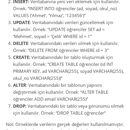
INSERT:
Veritabanına yeni veri eklemek için kullanılır.
Örnek: “INSERT INTO öğrenciler (ad, soyad, okul_no)
VALUES (‘Ahmet’, ‘Yılmaz’, ‘123456’)”
UPDATE
: Veritabanındaki verileri güncellemek için
kullanılır. Örnek: “UPDATE öğrenciler SET ad =
‘Mehmet’, soyad = ‘Çelik’ WHERE id = 1”
DELETE
: Veritabanındaki verileri silmek için kullanılır.
Örnek: “DELETE FROM öğrenciler WHERE id = 3”
CREATE:
Veritabanındaki bir tablo oluşturmak için
kullanılır. Örnek: “CREATE TABLE öğrenciler (id INT
PRIMARY KEY, ad VARCHAR(255), soyad VARCHAR(255),
okul_no VARCHAR(255))”
ALTER
: Veritabanındaki bir tablonun yapısını
değiştirmek için kullanılır. Örnek: “ALTER TABLE
öğrenciler ADD email VARCHAR(255)”
DROP:
Veritabanındaki bir tablo veya görünümü silmek
için kullanılır. Örnek: “DROP TABLE öğrenciler”
Not: Örneklerde verilerin gerçek değerleri kullanılmamıştır.