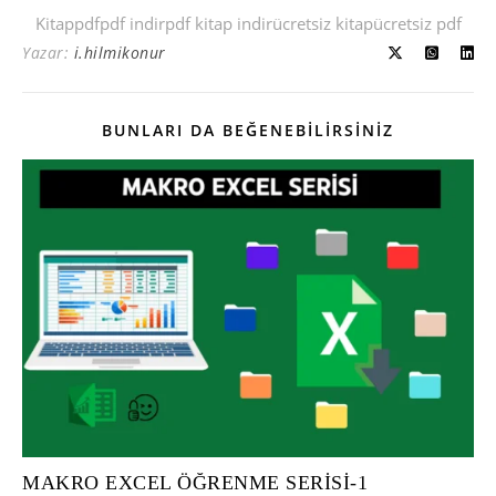
Kitap
pdf
pdf indir
pdf kitap indir
ücretsiz kitap
ücretsiz pdf
Yazar:
i.hilmikonur
BUNLARI DA BEĞENEBILIRSINIZ
MAKRO EXCEL ÖĞRENME SERİSİ-1