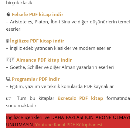
birçok klasik
🧠
Felsefe PDF kitap indir
– Aristoteles, Platon, İbn-i Sina ve diğer düşünürlerin temel
eserleri
🌐
İngilizce PDF kitap indir
– İngiliz edebiyatından klasikler ve modern eserler
🇩🇪
Almanca PDF kitap indir
– Goethe, Schiller ve diğer Alman yazarların eserleri
💻
Programlar PDF indir
– Eğitim, yazılım ve teknik konularda PDF kaynaklar
👉 Tüm bu kitaplar
ücretsiz PDF kitap
formatında
sunulmaktadır.
İngilizce içerikleri ve DAHA FAZLASI İÇİN ABONE OLMAYI
UNUTMAYIN,
Youtube Kanal PDF Kütüphanesi