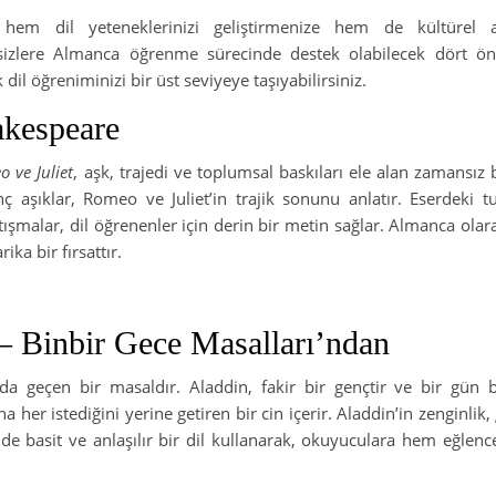
em dil yeteneklerinizi geliştirmenize hem de kültürel an
, sizlere Almanca öğrenme sürecinde destek olabilecek dört ön
 dil öğreniminizi bir üst seviyeye taşıyabilirsiniz.
akespeare
 ve Juliet
, aşk, trajedi ve toplumsal baskıları ele alan zamansız b
aşıklar, Romeo ve Juliet’in trajik sonunu anlatır. Eserdeki tu
ışmalar, dil öğrenenler için derin bir metin sağlar. Almanca olar
ka bir fırsattır.
– Binbir Gece Masalları’ndan
a geçen bir masaldır. Aladdin, fakir bir gençtir ve bir gün 
 her istediğini yerine getiren bir cin içerir. Aladdin’in zenginlik,
nde basit ve anlaşılır bir dil kullanarak, okuyuculara hem eğlen