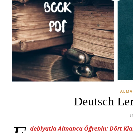
ALMA
Deutsch Ler
1
debiyatla Almanca Öğrenin: Dört Kla