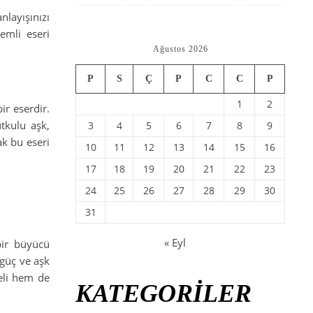
layışınızı
emli eseri
Ağustos 2026
P
S
Ç
P
C
C
P
1
2
ir eserdir.
tkulu aşk,
3
4
5
6
7
8
9
ak bu eseri
10
11
12
13
14
15
16
17
18
19
20
21
22
23
24
25
26
27
28
29
30
31
« Eyl
bir büyücü
 güç ve aşk
celi hem de
KATEGORİLER