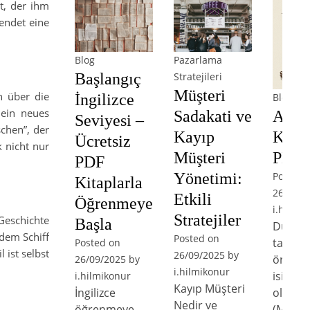
t, der ihm
endet eine
Blog
Pazarlama
Başlangıç
Stratejileri
Müşteri
n über die
Blog
İngilizce
ein neues
Arist
Sadakati ve
Seviyesi –
chen”, der
Kitap
Kayıp
Ücretsiz
k nicht nur
PDF İ
Müşteri
PDF
Posted 
Yönetimi:
Kitaplarla
26/09/2
Etkili
Öğrenmeye
i.hilmik
Stratejiler
Geschichte
Başla
Düşün
dem Schiff
Posted on
tarihin
Posted on
 ist selbst
26/09/2025
by
önemli
26/09/2025
by
i.hilmikonur
isimler
i.hilmikonur
Kayıp Müşteri
olan Ar
İngilizce
Nedir ve
(M.Ö. 3
öğrenmeye