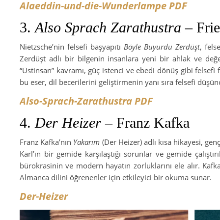
Alaeddin-und-die-Wunderlampe PDF
3.
Also Sprach Zarathustra
– Frie
Nietzsche’nin felsefi başyapıtı
Böyle Buyurdu Zerdüşt
, fels
Zerdüşt adlı bir bilgenin insanlara yeni bir ahlak ve değ
“Üstinsan” kavramı, güç istenci ve ebedi dönüş gibi felsefi f
bu eser, dil becerilerini geliştirmenin yanı sıra felsefi düşü
Also-Sprach-Zarathustra PDF
4.
Der Heizer
– Franz Kafka
Franz Kafka’nın
Yakarım
(Der Heizer) adlı kısa hikayesi, ge
Karl’ın bir gemide karşılaştığı sorunlar ve gemide çalıştır
bürokrasinin ve modern hayatın zorluklarını ele alır. Kafka
Almanca dilini öğrenenler için etkileyici bir okuma sunar.
Der-Heizer