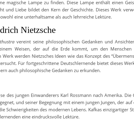
ine magische Lampe zu finden. Diese Lampe enthält einen Geis
ht und Liebe bildet den Kern der Geschichte. Dieses Werk verw
sowohl eine unterhaltsame als auch lehrreiche Lektüre.
drich Nietzsche
thustra
vereint seine philosophischen Gedanken und Ansichte
, einem Weisen, der auf die Erde kommt, um den Menschen 
em Werk werden Nietzsches Ideen wie das Konzept des “Übermens
ersucht. Für fortgeschrittene Deutschlernende bietet dieses Wer
ondern auch philosophische Gedanken zu erkunden.
ise des jungen Einwanderers Karl Rossmann nach Amerika. Die 
egegnet, und seiner Begegnung mit einem jungen Jungen, der auf 
die Schwierigkeiten des modernen Lebens. Kafkas einzigartiger Stil
hlernenden eine eindrucksvolle Lektüre.