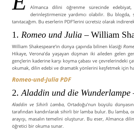
E
Almanca dilini öğrenme sürecinde edebiyat, h
derinleştirmenize yardımcı olabilir. Bu blogda
tanıtacağım. Bu eserlerin PDF’lerini ücretsiz olarak indirerek
1.
Romeo und Julia
– William Sh
William Shakespeare’in dünya çapında bilinen klasiği
Romeo
Hikaye, Verona’da yaşayan düşman iki aileden gelen genç 
gençlerin kaderine karşı koyma çabası ve çevrelerindeki çat
okumak, dilin edebi ve dramatik yönlerini keşfetmek için hari
Romeo-und-Julia PDF
2.
Aladdin und die Wunderlampe
Aladdin ve Sihirli Lamba
, Ortadoğu’nun büyülü dünyasınd
tarafından kandırılarak sihirli bir lamba bulur. Bu lamba, ona
arayışı, masalın temelini oluşturur. Bu eser, Almanca dili
öğretici bir okuma sunar.