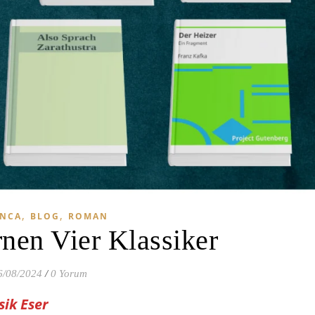
,
,
NCA
BLOG
ROMAN
nen Vier Klassiker
6/08/2024
/
0 Yorum
sik Eser