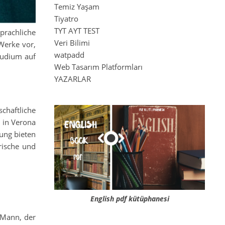
Temiz Yaşam
Tiyatro
TYT AYT TEST
prachliche
Veri Bilimi
 Werke vor,
watpadd
tudium auf
Web Tasarım Platformları
YAZARLAR
schaftliche
n in Verona
bung bieten
arische und
English pdf kütüphanesi
 Mann, der