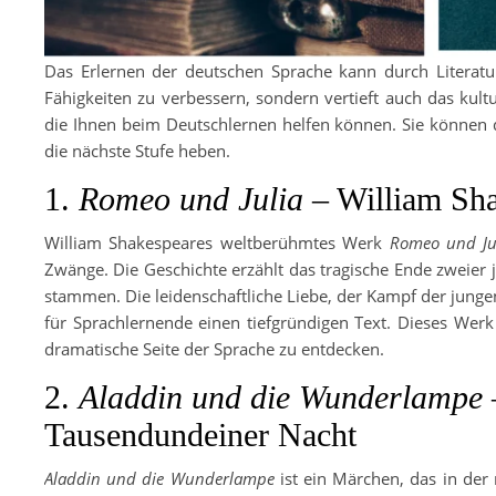
Das Erlernen der deutschen Sprache kann durch Literatur 
Fähigkeiten zu verbessern, sondern vertieft auch das kultu
die Ihnen beim Deutschlernen helfen können. Sie können 
die nächste Stufe heben.
1.
Romeo und Julia
– William Sh
William Shakespeares weltberühmtes Werk
Romeo und Ju
Zwänge. Die Geschichte erzählt das tragische Ende zweier 
stammen. Die leidenschaftliche Liebe, der Kampf der junge
für Sprachlernende einen tiefgründigen Text. Dieses Werk a
dramatische Seite der Sprache zu entdecken.
2.
Aladdin und die Wunderlampe
Tausendundeiner Nacht
Aladdin und die Wunderlampe
ist ein Märchen, das in der 