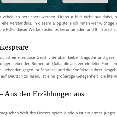
erheblich bereichert werden. Literatur hilft nicht nur dabei, s
relle Verständnis. In diesem Blog stelle ich Ihnen vier wichtige
die PDFs dieser Werke kostenlos herunterladen und Ihr Sprachs
akespeare
lia
ist eine zeitlose Geschichte über Liebe, Tragödie und gesell
junger Liebender, Romeo und Julia, die aus verfeindeten Familie
n Liebenden gegen ihr Schicksal und die Konflikte in ihrer Umge
uf Deutsch zu lesen, ist eine großartige Gelegenheit, die liter
– Aus den Erzählungen aus
magischen Welt des Orients spielt. Aladdin ist ein armer junger