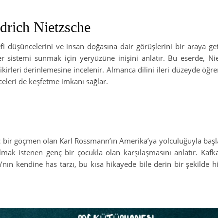
drich Nietzsche
efi düşüncelerini ve insan doğasına dair görüşlerini bir araya geti
er sistemi sunmak için yeryüzüne inişini anlatır. Bu eserde, Ni
ikirleri derinlemesine incelenir. Almanca dilini ileri düzeyde öğre
nceleri de keşfetme imkanı sağlar.
nç bir göçmen olan Karl Rossmann’ın Amerika’ya yolculuğuyla başl
ılmak istenen genç bir çocukla olan karşılaşmasını anlatır. Kafka
’nın kendine has tarzı, bu kısa hikayede bile derin bir şekilde hi