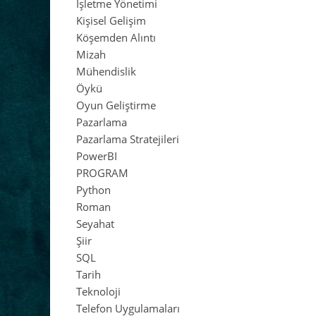
İşletme Yönetimi
Kişisel Gelişim
Köşemden Alıntı
Mizah
Mühendislik
Öykü
Oyun Geliştirme
Pazarlama
Pazarlama Stratejileri
PowerBI
PROGRAM
Python
Roman
Seyahat
Şiir
SQL
Tarih
Teknoloji
Telefon Uygulamaları