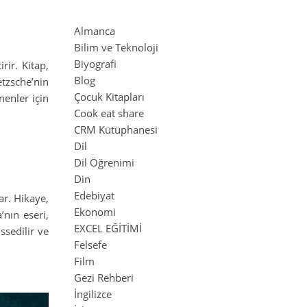
Almanca
Bilim ve Teknoloji
Biyografi
rir. Kitap,
Blog
etzsche’nin
Çocuk Kitapları
nenler için
Cook eat share
CRM Kütüphanesi
Dil
Dil Öğrenimi
Din
Edebiyat
ar. Hikaye,
Ekonomi
’nın eseri,
EXCEL EĞİTİMİ
ssedilir ve
Felsefe
Film
Gezi Rehberi
İngilizce