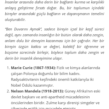
İnsanlar arasında daha derin bir bağlantı kurma ve karşılıklı
anlayış geliştirme fırsatı doğar. Bu, bir toplumun içindeki
bireyler arasındaki güçlü bağların ve dayanışmanın temelini
oluşturabilir.
“Ben Duvarını Aşmak”, sadece bireyin içsel bir keşif süreci
değil, aynı zamanda insanlığın bir bütün olarak daha zengin,
anlam dolu bir deneyim kazanması için bir çağrıdır. Her bir
bireyin özgün katkısı ve değeri, kolektif bir öğrenme ve
büyüme sürecinde birleşir, böylece toplum daha zengin ve
derin bir insanlık deneyimine ulaşır.
Marie Curie (1867-1934):
Fizik ve kimya alanlarında
çalışan Polonya doğumlu bir bilim kadını.
Radyoaktivitenin keşfindeki önemli katkılarıyla iki
Nobel Ödülü kazanmıştır.
Nelson Mandela (1918-2013):
Güney Afrika’nın eski
devlet başkanı ve anti-apartheid mücadelesinin
öncülerinden biridir. Zulme karşı direnişi simgeler ve
ülkesinde eşitlik için mücadele etmiştir.