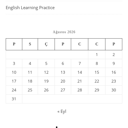
English Learning Practice
Ağustos 2026
P
S
Ç
P
C
C
P
1
2
3
4
5
6
7
8
9
10
11
12
13
14
15
16
17
18
19
20
21
22
23
24
25
26
27
28
29
30
31
« Eyl