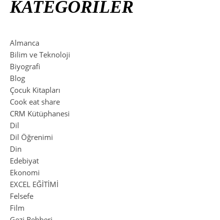
KATEGORİLER
Almanca
Bilim ve Teknoloji
Biyografi
Blog
Çocuk Kitapları
Cook eat share
CRM Kütüphanesi
Dil
Dil Öğrenimi
Din
Edebiyat
Ekonomi
EXCEL EĞİTİMİ
Felsefe
Film
Gezi Rehberi