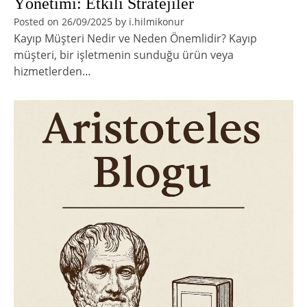
Yönetimi: Etkili Stratejiler
Posted on
26/09/2025
by
i.hilmikonur
Kayıp Müşteri Nedir ve Neden Önemlidir? Kayıp
müşteri, bir işletmenin sunduğu ürün veya
hizmetlerden…