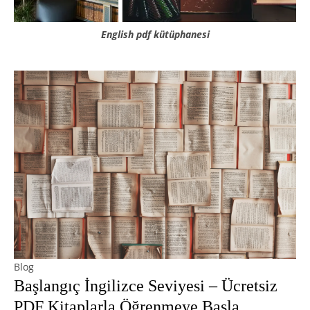
English pdf kütüphanesi
Blog
Başlangıç İngilizce Seviyesi – Ücretsiz
PDF Kitaplarla Öğrenmeye Başla