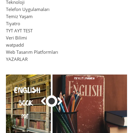
Teknoloji
Telefon Uygulamaları
Temiz Yaşam
Tiyatro
TYT AYT TEST
Veri Bilimi
watpadd
Web Tasarım Platformları
YAZARLAR