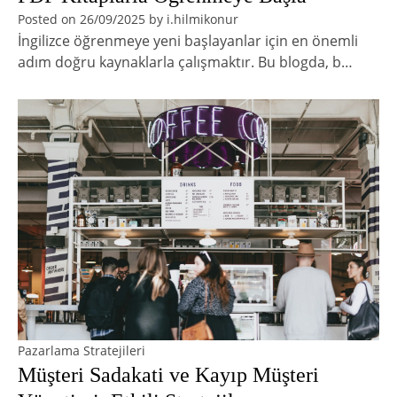
Posted on
26/09/2025
by
i.hilmikonur
İngilizce öğrenmeye yeni başlayanlar için en önemli
adım doğru kaynaklarla çalışmaktır. Bu blogda, b…
Pazarlama Stratejileri
Müşteri Sadakati ve Kayıp Müşteri