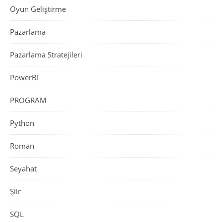
Oyun Geliştirme
Pazarlama
Pazarlama Stratejileri
PowerBI
PROGRAM
Python
Roman
Seyahat
Şiir
SQL