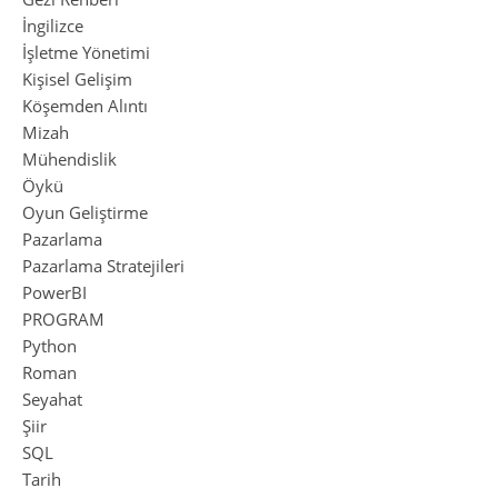
İngilizce
İşletme Yönetimi
Kişisel Gelişim
Köşemden Alıntı
Mizah
Mühendislik
Öykü
Oyun Geliştirme
Pazarlama
Pazarlama Stratejileri
PowerBI
PROGRAM
Python
Roman
Seyahat
Şiir
SQL
Tarih