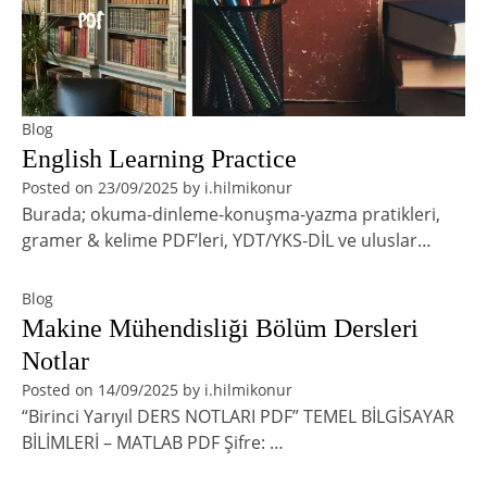
Blog
English Learning Practice
Posted on
23/09/2025
by
i.hilmikonur
Burada; okuma-dinleme-konuşma-yazma pratikleri,
gramer & kelime PDF’leri, YDT/YKS-DİL ve uluslar…
Blog
Makine Mühendisliği Bölüm Dersleri
Notlar
Posted on
14/09/2025
by
i.hilmikonur
“Birinci Yarıyıl DERS NOTLARI PDF” TEMEL BİLGİSAYAR
BİLİMLERİ – MATLAB PDF Şifre: …