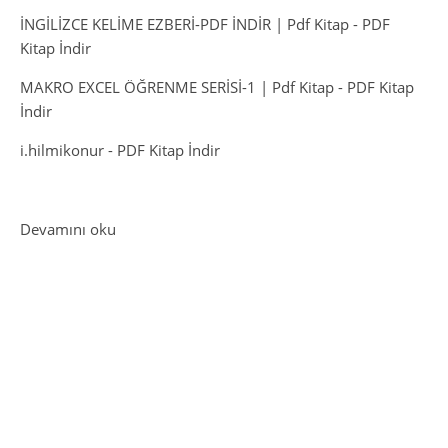
İNGİLİZCE KELİME EZBERİ-PDF İNDİR | Pdf Kitap
-
PDF
Kitap İndir
MAKRO EXCEL ÖĞRENME SERİSİ-1 | Pdf Kitap
-
PDF Kitap
İndir
i.hilmikonur
-
PDF Kitap İndir
: Ben Duvarını Aşmak
Devamını oku