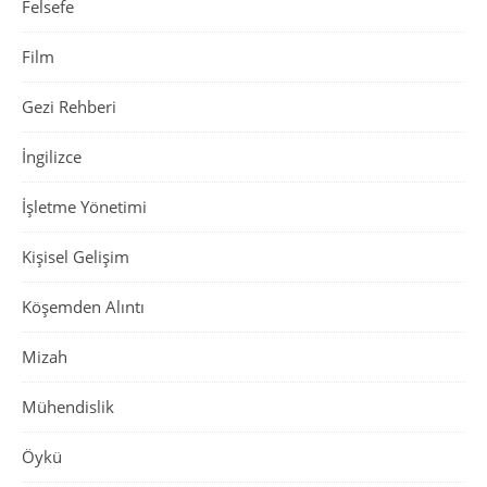
Felsefe
Film
Gezi Rehberi
İngilizce
İşletme Yönetimi
Kişisel Gelişim
Köşemden Alıntı
Mizah
Mühendislik
Öykü