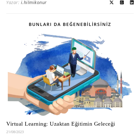
Yazar:
i.hilmikonur
BUNLARI DA BEĞENEBILIRSINIZ
Virtual Learning: Uzaktan Eğitimin Geleceği
21/08/2023