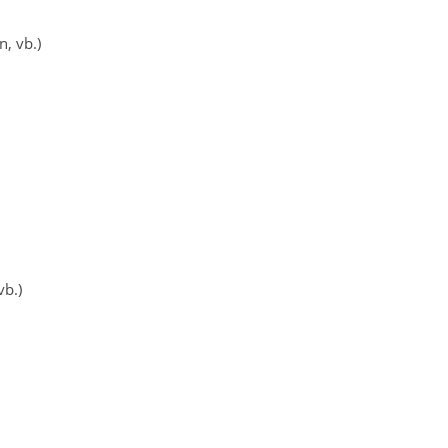
, vb.)
vb.)