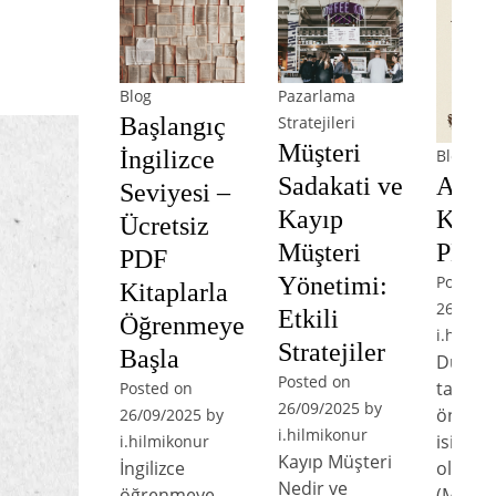
Blog
Pazarlama
Başlangıç
Stratejileri
Müşteri
Blog
İngilizce
Arist
Sadakati ve
Seviyesi –
Kitap
Kayıp
Ücretsiz
PDF İ
Müşteri
PDF
Posted 
Yönetimi:
Kitaplarla
26/09/2
Etkili
Öğrenmeye
i.hilmik
Stratejiler
Başla
Düşün
Posted on
tarihin
Posted on
26/09/2025
by
önemli
26/09/2025
by
i.hilmikonur
isimler
i.hilmikonur
Kayıp Müşteri
olan Ar
İngilizce
Nedir ve
(M.Ö. 3
öğrenmeye