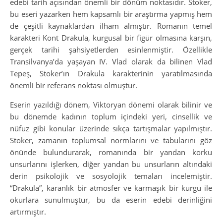
edebi tarih açısından önemli bir dönüm noktasıdır. Stoker,
bu eseri yazarken hem kapsamlı bir araştırma yapmış hem
de çeşitli kaynaklardan ilham almıştır. Romanın temel
karakteri Kont Drakula, kurgusal bir figür olmasına karşın,
gerçek tarihi şahsiyetlerden esinlenmiştir. Özellikle
Transilvanya’da yaşayan IV. Vlad olarak da bilinen Vlad
Tepeş, Stoker’ın Drakula karakterinin yaratılmasında
önemli bir referans noktası olmuştur.
Eserin yazıldığı dönem, Viktoryan dönemi olarak bilinir ve
bu dönemde kadının toplum içindeki yeri, cinsellik ve
nüfuz gibi konular üzerinde sıkça tartışmalar yapılmıştır.
Stoker, zamanın toplumsal normlarını ve tabularını göz
önünde bulundurarak, romanında bir yandan korku
unsurlarını işlerken, diğer yandan bu unsurların altındaki
derin psikolojik ve sosyolojik temaları incelemiştir.
“Drakula”, karanlık bir atmosfer ve karmaşık bir kurgu ile
okurlara sunulmuştur, bu da eserin edebi derinliğini
artırmıştır.