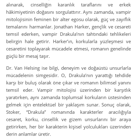
alınarak, cinselliğin karanlık taraflarını ve erkek
hâkimiyetinin doğasını sorgulattırır. Aynı zamanda, vampir
mitolojisinin feminen bir alter egosu olarak, güç ve zayıflık
temalarını harmanlar. Jonathan Harker, gençlik ve cesareti
temsil ederken, vampir Drakula’nın tahtındaki tehlikeleri
belirgin hale getirir. Harker’ın, korkularla yüzleşmesi ve
cesaretini toplayarak mücadele etmesi, romanın genelinde
güçlü bir mesaj taşır.
Dr. Van Helsing ise bilgi, deneyim ve doğaüstü unsurlarla
mücadelenin simgesidir. O, Drakula’nın yarattığı tehdide
karşı bir buluş olarak öne çıkar ve romanın bilimsel yanını
temsil eder. Vampir mitolojisi üzerinden bir karşıtlık
yaratırken, aynı zamanda toplumsal korkuların üstesinden
gelmek için entelektüel bir yaklaşım sunar. Sonuç olarak,
Stoker, “Drakula” romanında karakterler aracılığıyla
cesaret, korku, cinsellik ve gizem unsurlarını bir araya
getirirken, her bir karakterin kişisel yolculukları üzerinden
derin anlamlar üretir.