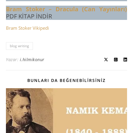
Bram Stoker – Dracula (Can Yayınları)
PDF KİTAP İNDİR
Bram Stoker Vikipedi
blog writing
Yazar:
i.hilmikonur
BUNLARI DA BEĞENEBILIRSINIZ