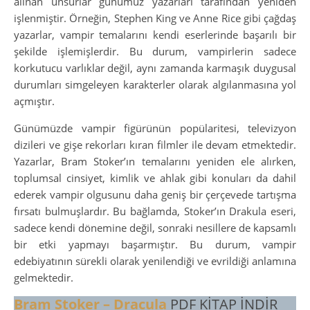
alınan unsurlar günümüz yazarları tarafından yeniden
işlenmiştir. Örneğin, Stephen King ve Anne Rice gibi çağdaş
yazarlar, vampir temalarını kendi eserlerinde başarılı bir
şekilde işlemişlerdir. Bu durum, vampirlerin sadece
korkutucu varlıklar değil, aynı zamanda karmaşık duygusal
durumları simgeleyen karakterler olarak algılanmasına yol
açmıştır.
Günümüzde vampir figürünün popülaritesi, televizyon
dizileri ve gişe rekorları kıran filmler ile devam etmektedir.
Yazarlar, Bram Stoker’ın temalarını yeniden ele alırken,
toplumsal cinsiyet, kimlik ve ahlak gibi konuları da dahil
ederek vampir olgusunu daha geniş bir çerçevede tartışma
fırsatı bulmuşlardır. Bu bağlamda, Stoker’ın Drakula eseri,
sadece kendi dönemine değil, sonraki nesillere de kapsamlı
bir etki yapmayı başarmıştır. Bu durum, vampir
edebiyatının sürekli olarak yenilendiği ve evrildiği anlamına
gelmektedir.
Bram Stoker – Dracula
PDF KİTAP İNDİR