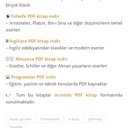
birçok klasik
🧠
Felsefe PDF kitap indir
– Aristoteles, Platon, İbn-i Sina ve diğer düşünürlerin temel
eserleri
🌐
İngilizce PDF kitap indir
– İngiliz edebiyatından klasikler ve modern eserler
🇩🇪
Almanca PDF kitap indir
– Goethe, Schiller ve diğer Alman yazarların eserleri
💻
Programlar PDF indir
– Eğitim, yazılım ve teknik konularda PDF kaynaklar
👉 Tüm bu kitaplar
ücretsiz PDF kitap
formatında
sunulmaktadır.
beyaz geceler
Dostoyevski
e-kitap
pdf kitap
Yazarlar