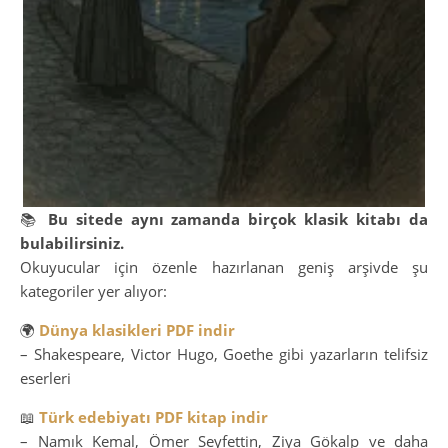
📚
Bu sitede aynı zamanda birçok klasik kitabı da
bulabilirsiniz.
Okuyucular için özenle hazırlanan geniş arşivde şu
kategoriler yer alıyor:
🌍
Dünya klasikleri PDF indir
– Shakespeare, Victor Hugo, Goethe gibi yazarların telifsiz
eserleri
📖
Türk edebiyatı PDF kitap indir
– Namık Kemal, Ömer Seyfettin, Ziya Gökalp ve daha