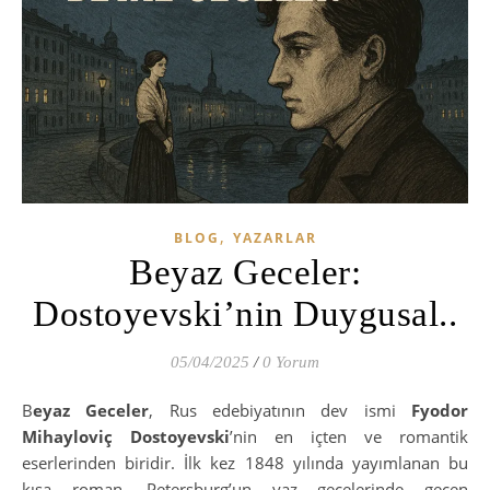
,
BLOG
YAZARLAR
Beyaz Geceler:
Dostoyevski’nin Duygusal..
05/04/2025
/
0 Yorum
Beyaz Geceler
, Rus edebiyatının dev ismi
Fyodor
Mihayloviç Dostoyevski
’nin en içten ve romantik
eserlerinden biridir. İlk kez 1848 yılında yayımlanan bu
kısa roman, Petersburg’un yaz gecelerinde geçen