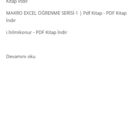
Kitap İndir
MAKRO EXCEL ÖĞRENME SERİSİ-1 | Pdf Kitap
-
PDF Kitap
İndir
i.hilmikonur
-
PDF Kitap İndir
: Lev Tolstoy Kitapları PDF İndir
Devamını oku