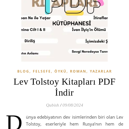
,
,
,
,
BLOG
FELSEFE
ÖYKÜ
ROMAN
YAZARLAR
Lev Tolstoy Kitapları PDF
İndir
Qubish
/
09/08/2024
D
ünya edebiyatının dev isimlerinden biri olan Lev
Tolstoy, eserleriyle hem Rusya’nın hem de