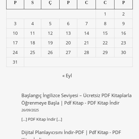
P
S
Ç
P
C
C
P
1
2
3
4
5
6
7
8
9
10
11
12
13
14
15
16
17
18
19
20
21
22
23
24
25
26
27
28
29
30
31
« Eyl
Başlangıç İngilizce Seviyesi – Ücretsiz PDF Kitaplarla
Öğrenmeye Başla | Pdf Kitap
-
PDF Kitap İndir
26/09/2025
[…] PDF Kitap İndir […]
Dijital Planlayıcısını İndir-PDF | Pdf Kitap
-
PDF