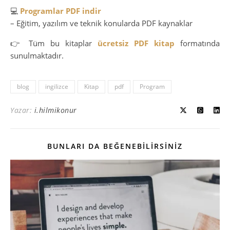
💻
Programlar PDF indir
– Eğitim, yazılım ve teknik konularda PDF kaynaklar
👉 Tüm bu kitaplar
ücretsiz PDF kitap
formatında
sunulmaktadır.
blog
ingilizce
Kitap
pdf
Program
Yazar:
i.hilmikonur
BUNLARI DA BEĞENEBILIRSINIZ