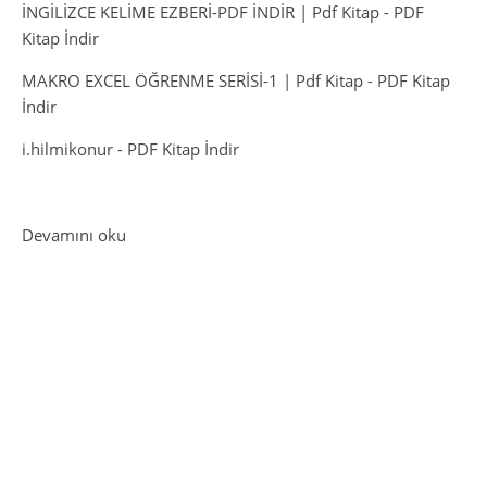
İNGİLİZCE KELİME EZBERİ-PDF İNDİR | Pdf Kitap
-
PDF
Kitap İndir
MAKRO EXCEL ÖĞRENME SERİSİ-1 | Pdf Kitap
-
PDF Kitap
İndir
i.hilmikonur
-
PDF Kitap İndir
: ÜCRETSİZ PDF KİTAP İNDİRME – KLASİKLER
Devamını oku