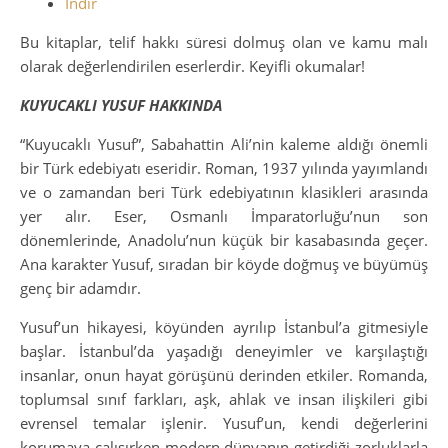
İndir
Bu kitaplar, telif hakkı süresi dolmuş olan ve kamu malı
olarak değerlendirilen eserlerdir. Keyifli okumalar!
KUYUCAKLI YUSUF HAKKINDA
“Kuyucaklı Yusuf”, Sabahattin Ali’nin kaleme aldığı önemli
bir Türk edebiyatı eseridir. Roman, 1937 yılında yayımlandı
ve o zamandan beri Türk edebiyatının klasikleri arasında
yer alır. Eser, Osmanlı İmparatorluğu’nun son
dönemlerinde, Anadolu’nun küçük bir kasabasında geçer.
Ana karakter Yusuf, sıradan bir köyde doğmuş ve büyümüş
genç bir adamdır.
Yusuf’un hikayesi, köyünden ayrılıp İstanbul’a gitmesiyle
başlar. İstanbul’da yaşadığı deneyimler ve karşılaştığı
insanlar, onun hayat görüşünü derinden etkiler. Romanda,
toplumsal sınıf farkları, aşk, ahlak ve insan ilişkileri gibi
evrensel temalar işlenir. Yusuf’un, kendi değerlerini
korumaya çalışırken modern dünyanın getirdiği zorluklarla