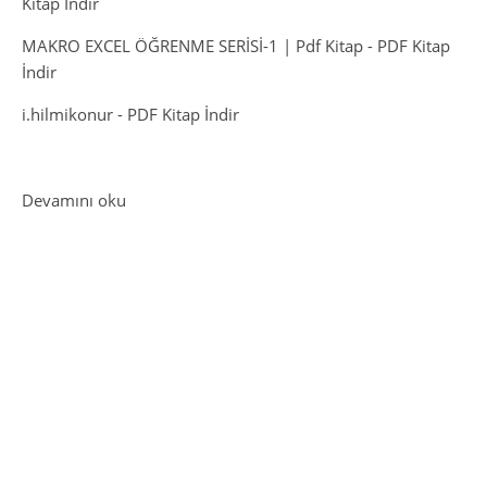
Kitap İndir
MAKRO EXCEL ÖĞRENME SERİSİ-1 | Pdf Kitap
-
PDF Kitap
İndir
i.hilmikonur
-
PDF Kitap İndir
: ÜCRETSİZ PDF KİTAP İNDİRME – KLASİKLER
Devamını oku