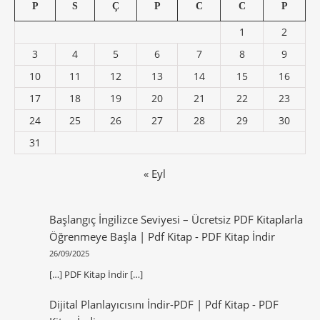
P
S
Ç
P
C
C
P
1
2
3
4
5
6
7
8
9
10
11
12
13
14
15
16
17
18
19
20
21
22
23
24
25
26
27
28
29
30
31
« Eyl
Başlangıç İngilizce Seviyesi – Ücretsiz PDF Kitaplarla
Öğrenmeye Başla | Pdf Kitap
-
PDF Kitap İndir
26/09/2025
[…] PDF Kitap İndir […]
Dijital Planlayıcısını İndir-PDF | Pdf Kitap
-
PDF