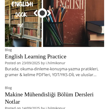
Blog
English Learning Practice
Posted on
23/09/2025
by
i.hilmikonur
Burada; okuma-dinleme-konuşma-yazma pratikleri,
gramer & kelime PDF’leri, YDT/YKS-DİL ve uluslar…
Blog
Makine Mühendisliği Bölüm Dersleri
Notlar
Posted on
14/09/2025
by
i.hilmikonur