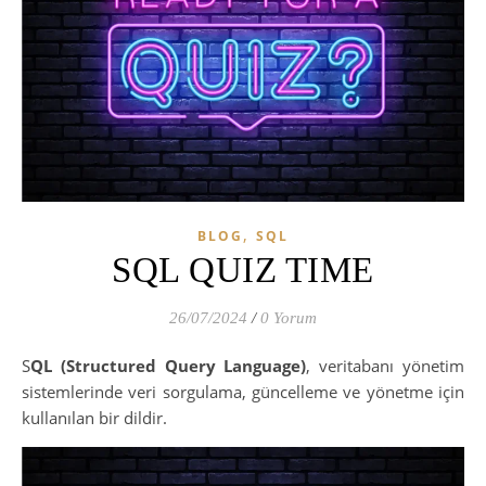
,
BLOG
SQL
SQL QUIZ TIME
26/07/2024
/
0 Yorum
SQL (Structured Query Language)
, veritabanı yönetim
sistemlerinde veri sorgulama, güncelleme ve yönetme için
kullanılan bir dildir.