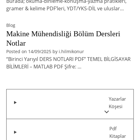
Burada; okuma-dinleme-konuşma-yazma pratikleri,
gramer & kelime PDF’leri, YDT/YKS-DİL ve uluslar…
Blog
Makine Mühendisliği Bölüm Dersleri
Notlar
Posted on
14/09/2025
by
i.hilmikonur
“Birinci Yarıyıl DERS NOTLARI PDF” TEMEL BİLGİSAYAR
BİLİMLERİ – MATLAB PDF Şifre: …
Yazarlar
Köşesi
Pdf
Kitaplar