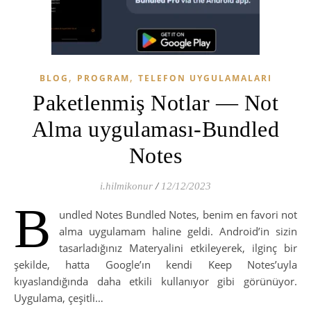
,
,
BLOG
PROGRAM
TELEFON UYGULAMALARI
Paketlenmiş Notlar — Not
Alma uygulaması-Bundled
Notes
i.hilmikonur
/
12/12/2023
B
undled Notes Bundled Notes, benim en favori not
alma uygulamam haline geldi. Android’in sizin
tasarladığınız Materyalini etkileyerek, ilginç bir
şekilde, hatta Google’ın kendi Keep Notes’uyla
kıyaslandığında daha etkili kullanıyor gibi görünüyor.
Uygulama, çeşitli…