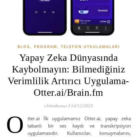
,
,
BLOG
PROGRAM
TELEFON UYGULAMALARI
Yapay Zeka Dünyasında
Kaybolmayın: Bilmediğiniz
Verimlilik Artırıcı Uygulama-
Otter.ai/Brain.fm
i.hilmikonur
/
14/12/2023
O
tter.ai İlk uygulamamız Otter.ai, yapay zeka
tabanlı bir ses kaydı ve transkripsiyon
uygulamasıdır. Kullanıcılar, konuşmalarını,