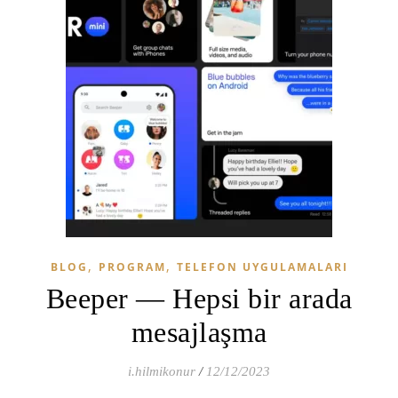
,
,
BLOG
PROGRAM
TELEFON UYGULAMALARI
Beeper — Hepsi bir arada
mesajlaşma
i.hilmikonur
/
12/12/2023