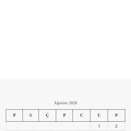
Ağustos 2026
P
S
Ç
P
C
C
P
1
2