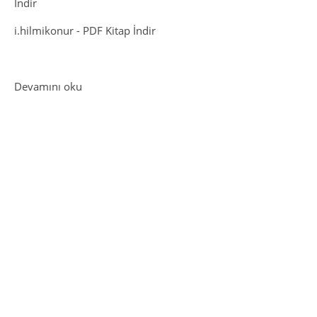
İndir
i.hilmikonur
-
PDF Kitap İndir
: Üniversite Hayatı Giriş
Devamını oku