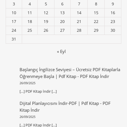
3
4
5
6
7
8
9
10
11
12
13
14
15
16
17
18
19
20
21
22
23
24
25
26
27
28
29
30
31
« Eyl
Başlangıç İngilizce Seviyesi – Ücretsiz PDF Kitaplarla
Öğrenmeye Başla | Pdf Kitap
-
PDF Kitap İndir
26/09/2025
[…] PDF Kitap İndir […]
Dijital Planlayıcısını İndir-PDF | Pdf Kitap
-
PDF
Kitap İndir
26/09/2025
[…] PDF Kitap İndir […]