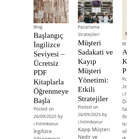
Blog
Pazarlama
Başlangıç
Stratejileri
Müşteri
Blog
İngilizce
Arist
Sadakati ve
Seviyesi –
Kitap
Kayıp
Ücretsiz
PDF İ
Müşteri
PDF
Posted 
Yönetimi:
Kitaplarla
26/09/2
Etkili
Öğrenmeye
i.hilmik
Stratejiler
Başla
Düşün
Posted on
tarihin
Posted on
26/09/2025
by
önemli
26/09/2025
by
i.hilmikonur
isimler
i.hilmikonur
Kayıp Müşteri
olan Ar
İngilizce
Nedir ve
(M.Ö. 3
öğrenmeye