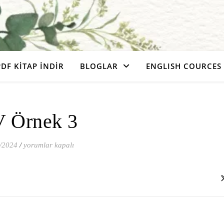
PDF KITAP İNDIR
BLOGLAR
ENGLISH COURCES
 Örnek 3
CV Örnek 3 için
/2024
/
yorumlar kapalı