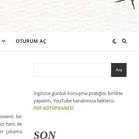
OTURUM AÇ
Ara
İngilizce günlük konuşma pratiğini birlikte
yapalım, YouTube kanalımıza bekleriz.
PDF KÜTÜPHANESİ
önemli bir
nizi hem de
her çalışma
SON