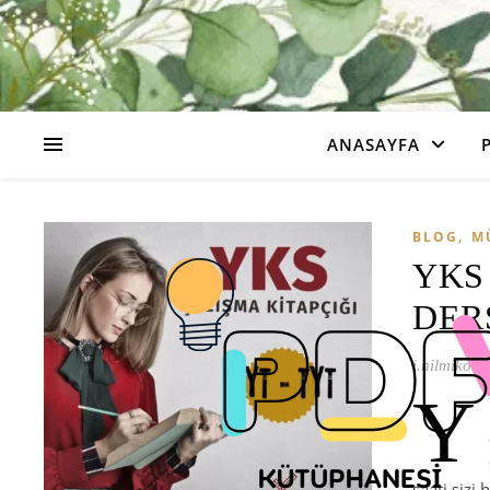
ANASAYFA
,
BLOG
M
YKS
DER
i.hilmikonu
Y
saati sizi 