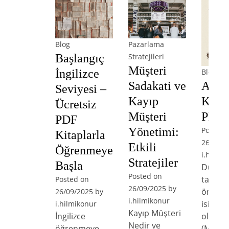
Blog
Pazarlama
Başlangıç
Stratejileri
Müşteri
Blog
İngilizce
Arist
Sadakati ve
Seviyesi –
Kitap
Kayıp
Ücretsiz
PDF İ
Müşteri
PDF
Posted 
Yönetimi:
Kitaplarla
26/09/2
Etkili
Öğrenmeye
i.hilmik
Stratejiler
Başla
Düşün
Posted on
tarihin
Posted on
26/09/2025
by
önemli
26/09/2025
by
i.hilmikonur
isimler
i.hilmikonur
Kayıp Müşteri
olan Ar
İngilizce
Nedir ve
(M.Ö. 3
öğrenmeye