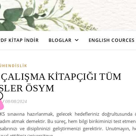
PDF KITAP İNDIR
BLOGLAR
ENGLISH COURCES
ÜHENDISLIK
 ÇALIŞMA KİTAPÇIĞI TÜM
SLER ÖSYM
r
/
08/08/2024
KS sınavına hazırlanmak, gelecek hedefleriniz doğrultusunda 
adım atmak demektir. Bu süreç, hem bilgi birikiminizi test etme
sabrınızı ve disiplininizi geliştirmenizi gerektirir. Unutmayın, 
hayal ettiğiniz üniversiteye…