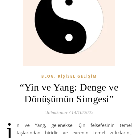
,
BLOG
KIŞISEL GELIŞIM
“Yin ve Yang: Denge ve
Dönüşümün Simgesi”
i.hilmikonur
/
14/10/2023
i
n ve Yang, geleneksel Çin felsefesinin temel
taşlarından biridir ve evrenin temel zıtlıklarını,