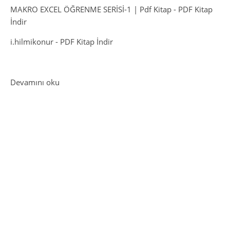
MAKRO EXCEL ÖĞRENME SERİSİ-1 | Pdf Kitap
-
PDF Kitap
İndir
i.hilmikonur
-
PDF Kitap İndir
: “Yin ve Yang: Denge ve Dönüşümün Simgesi”
Devamını oku