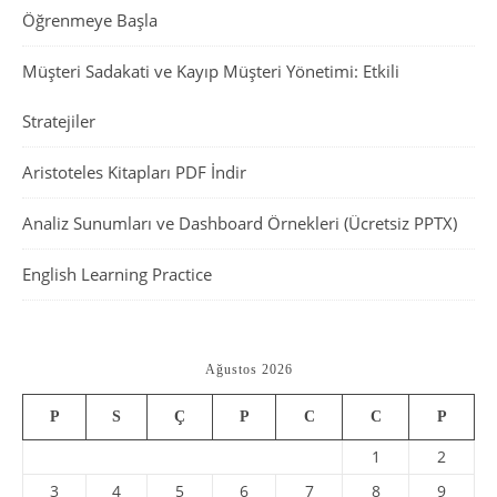
Öğrenmeye Başla
Müşteri Sadakati ve Kayıp Müşteri Yönetimi: Etkili
Stratejiler
Aristoteles Kitapları PDF İndir
Analiz Sunumları ve Dashboard Örnekleri (Ücretsiz PPTX)
English Learning Practice
Ağustos 2026
P
S
Ç
P
C
C
P
1
2
3
4
5
6
7
8
9