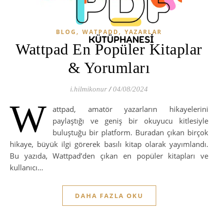
,
,
BLOG
WATPADD
YAZARLAR
Wattpad En Popüler Kitaplar
& Yorumları
i.hilmikonur
/
04/08/2024
W
attpad, amatör yazarların hikayelerini
paylaştığı ve geniş bir okuyucu kitlesiyle
buluştuğu bir platform. Buradan çıkan birçok
hikaye, büyük ilgi görerek basılı kitap olarak yayımlandı.
Bu yazıda, Wattpad’den çıkan en popüler kitapları ve
kullanıcı…
DAHA FAZLA OKU