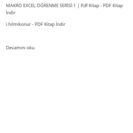
MAKRO EXCEL ÖĞRENME SERİSİ-1 | Pdf Kitap
-
PDF Kitap
İndir
i.hilmikonur
-
PDF Kitap İndir
: KYK Yurtlarında Yaşam: Öğrenciler İçin Pratik 
Devamını oku