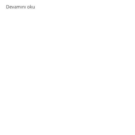
: TYT Hazırlık Test PDF İndir
Devamını oku