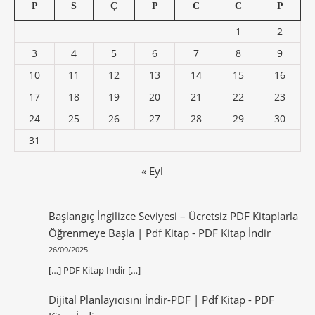
P
S
Ç
P
C
C
P
1
2
3
4
5
6
7
8
9
10
11
12
13
14
15
16
17
18
19
20
21
22
23
24
25
26
27
28
29
30
31
« Eyl
Başlangıç İngilizce Seviyesi – Ücretsiz PDF Kitaplarla
Öğrenmeye Başla | Pdf Kitap
-
PDF Kitap İndir
26/09/2025
[…] PDF Kitap İndir […]
Dijital Planlayıcısını İndir-PDF | Pdf Kitap
-
PDF