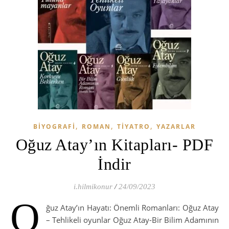
,
,
,
BIYOGRAFI
ROMAN
TIYATRO
YAZARLAR
Oğuz Atay’ın Kitapları- PDF
İndir
i.hilmikonur
/
24/09/2023
O
ğuz Atay’ın Hayatı: Önemli Romanları: Oğuz Atay
– Tehlikeli oyunlar Oğuz Atay-Bir Bilim Adamının