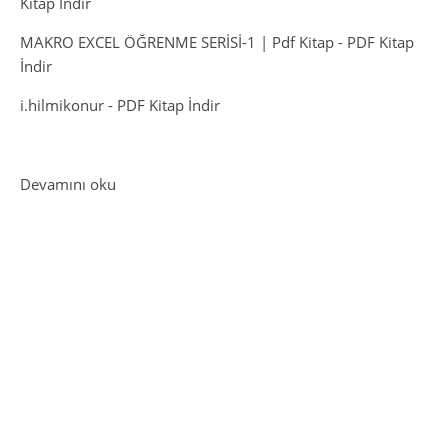
Kitap İndir
MAKRO EXCEL ÖĞRENME SERİSİ-1 | Pdf Kitap
-
PDF Kitap
İndir
i.hilmikonur
-
PDF Kitap İndir
: Oğuz Atay’ın Kitapları- PDF İndir
Devamını oku