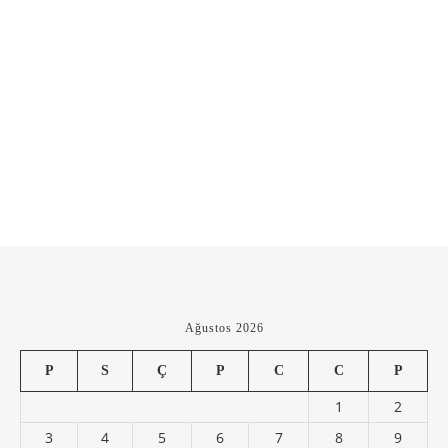
Ağustos 2026
P
S
Ç
P
C
C
P
1
2
3
4
5
6
7
8
9