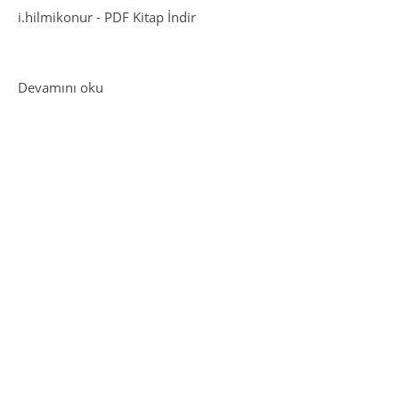
i.hilmikonur
-
PDF Kitap İndir
: Başlangıç İngilizce Seviyesi – Ücretsiz PDF Kit
Devamını oku