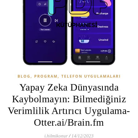
,
,
BLOG
PROGRAM
TELEFON UYGULAMALARI
Yapay Zeka Dünyasında
Kaybolmayın: Bilmediğiniz
Verimlilik Artırıcı Uygulama-
Otter.ai/Brain.fm
i.hilmikonur
/
14/12/2023