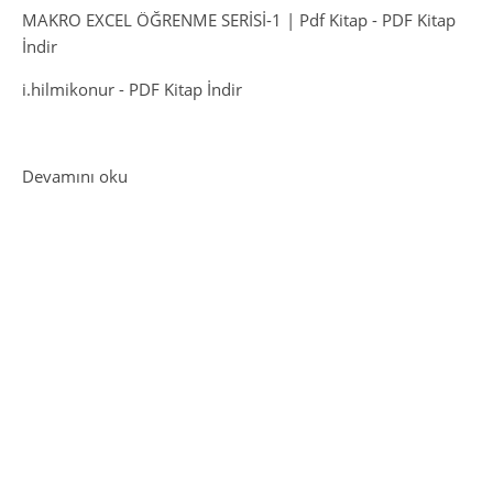
MAKRO EXCEL ÖĞRENME SERİSİ-1 | Pdf Kitap
-
PDF Kitap
İndir
i.hilmikonur
-
PDF Kitap İndir
: Aristoteles Kitapları PDF İndir
Devamını oku