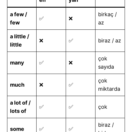
a few /
birkaç /
✅
❌
few
az
a little /
❌
✅
biraz / az
little
çok
many
✅
❌
sayıda
çok
much
❌
✅
miktarda
a lot of /
✅
✅
çok
lots of
biraz /
some
✅
✅