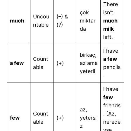
There
çok
isn’t
Uncou
(–) &
much
miktar
much
ntable
(?)
da
milk
left.
I have
birkaç,
Count
a few
a few
(+)
az ama
able
pencils
yeterli
.
I have
few
friends
az,
Count
. (Az,
few
(+)
yetersi
able
nerede
z
yse