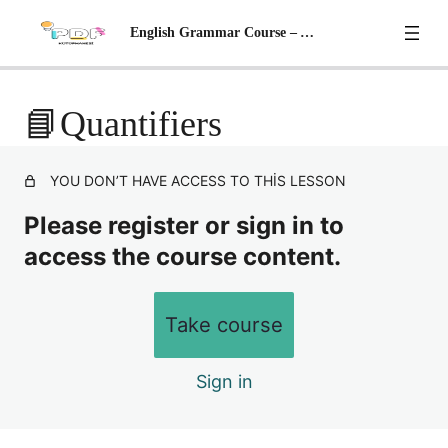
English Grammar Course – A2 Level
📘 Adjectives With '-ed' AND '-ing'
📘Quantifiers
📘 Possessive Adjectives (İyelik Sıfatları)
Preview
YOU DON’T HAVE ACCESS TO THIS LESSON
📘 Adverbs (Zarflar)
Please register or sign in to
📘 Adverbs of Frequency Sıklık Zarfları
access the course content.
📘 Giving Advice & Stating Necessities
📘 Modal Verbs: Can – Could – May – Migh
Take course
📘 Comparative ; Superlative Adjectives
Sign in
📘 Comparisons – II
📘 Future Simple Tense – Gelecek zaman