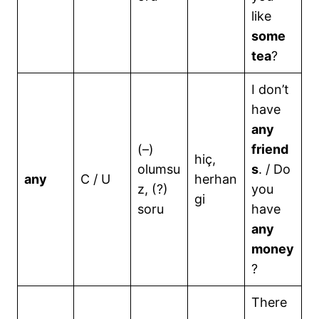
like
some
tea
?
I don’t
have
any
(–)
friend
hiç,
olumsu
s
. / Do
any
C / U
herhan
z, (?)
you
gi
soru
have
any
money
?
There