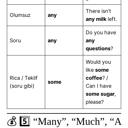
There isn’t
Olumsuz
any
any milk
left.
Do you have
Soru
any
any
questions
?
Would you
like
some
Rica / Teklif
coffee
? /
some
(soru gibi)
Can I have
some sugar
,
please?
💰 5️⃣ “Many”, “Much”, “A