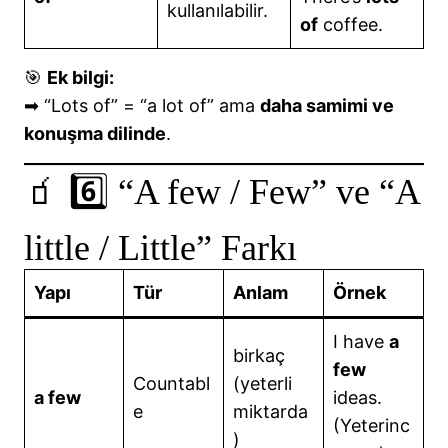
kullanılabilir.
of
coffee.
🎯
Ek bilgi:
➡ “Lots of” = “a lot of” ama
daha samimi ve
konuşma dilinde
.
🧃 6️⃣ “A few / Few” ve “A
little / Little” Farkı
Yapı
Tür
Anlam
Örnek
I have
a
birkaç
few
Countabl
(yeterli
a few
ideas.
e
miktarda
(Yeterinc
)