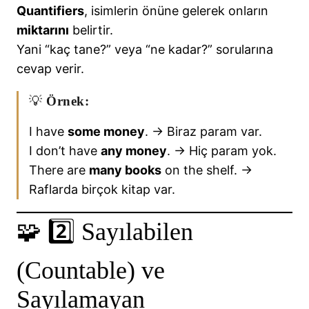
Quantifiers
, isimlerin önüne gelerek onların
📘Would Rather / Would Sooner
miktarını
belirtir.
Yani “kaç tane?” veya “ne kadar?” sorularına
📘Prefixes & Suffixes of Adjectives
cevap verir.
📘Present Perfect Tense
💡
Örnek:
📘 Pronouns (Zamirler)
I have
some money
. → Biraz param var.
📘Quantifiers
I don’t have
any money
. → Hiç param yok.
👏Summary of Tenses – 1
There are
many books
on the shelf. →
Raflarda birçok kitap var.
👏TENSES IN ENGLISH
🧩 2️⃣ Sayılabilen
(Countable) ve
Sayılamayan