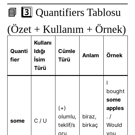
📘 3️⃣ Quantifiers Tablosu
(Özet + Kullanım + Örnek)
Kullanı
Quanti
ldığı
Cümle
Anlam
Örnek
fier
İsim
Türü
Türü
I
bought
some
(+)
apples
olumlu,
biraz,
. /
some
C / U
teklif/s
birkaç
Would
oru
you