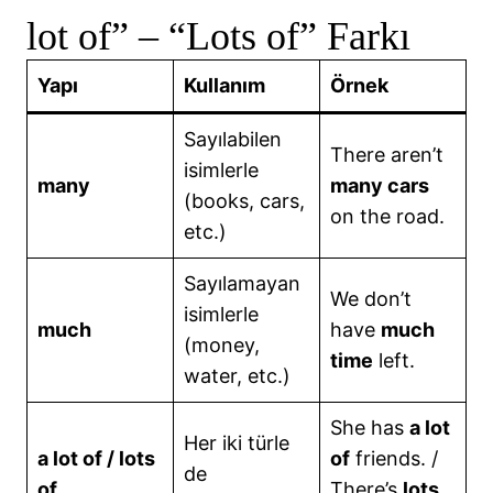
lot of” – “Lots of” Farkı
Yapı
Kullanım
Örnek
Sayılabilen
There aren’t
isimlerle
many
many cars
(books, cars,
on the road.
etc.)
Sayılamayan
We don’t
isimlerle
much
have
much
(money,
time
left.
water, etc.)
She has
a lot
Her iki türle
a lot of / lots
of
friends. /
de
of
There’s
lots