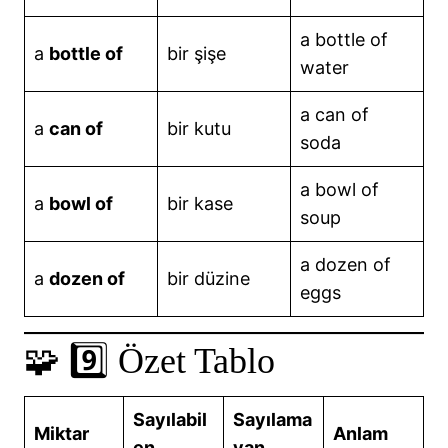
a bottle of
a
bottle of
bir şişe
water
a can of
a
can of
bir kutu
soda
a bowl of
a
bowl of
bir kase
soup
a dozen of
a
dozen of
bir düzine
eggs
🧩 9️⃣ Özet Tablo
Sayılabil
Sayılama
Miktar
Anlam
en
yan