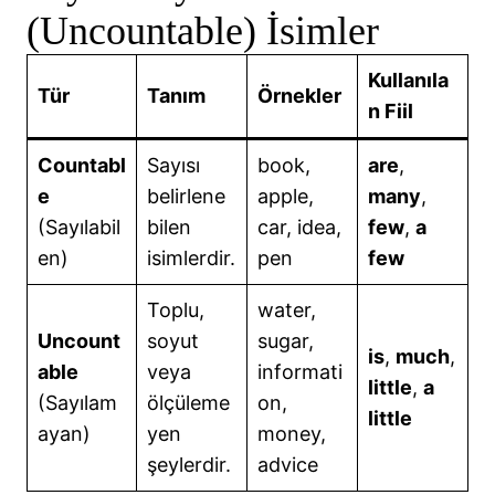
(Uncountable) İsimler
Kullanıla
Tür
Tanım
Örnekler
n Fiil
Countabl
Sayısı
book,
are
,
e
belirlene
apple,
many
,
(Sayılabil
bilen
car, idea,
few
,
a
en)
isimlerdir.
pen
few
Toplu,
water,
Uncount
soyut
sugar,
is
,
much
,
able
veya
informati
little
,
a
(Sayılam
ölçüleme
on,
little
ayan)
yen
money,
şeylerdir.
advice