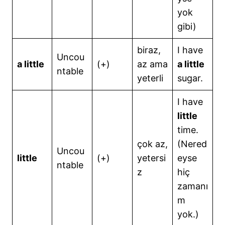
yok
gibi)
biraz,
I have
Uncou
a little
(+)
az ama
a little
ntable
yeterli
sugar.
I have
little
time.
çok az,
(Nered
Uncou
little
(+)
yetersi
eyse
ntable
z
hiç
zamanı
m
yok.)