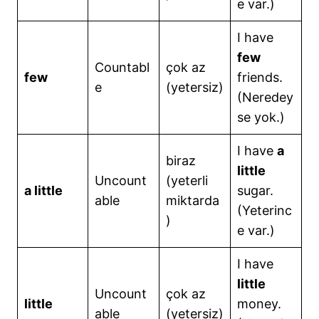
e var.)
I have
few
Countabl
çok az
few
friends.
e
(yetersiz)
(Neredey
se yok.)
I have
a
biraz
little
Uncount
(yeterli
a little
sugar.
able
miktarda
(Yeterinc
)
e var.)
I have
little
Uncount
çok az
little
money.
able
(yetersiz)