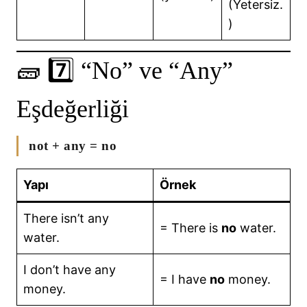
(Yetersiz.
)
🧱 7️⃣ “No” ve “Any”
Eşdeğerliği
not + any = no
Yapı
Örnek
There isn’t any
= There is
no
water.
water.
I don’t have any
= I have
no
money.
money.