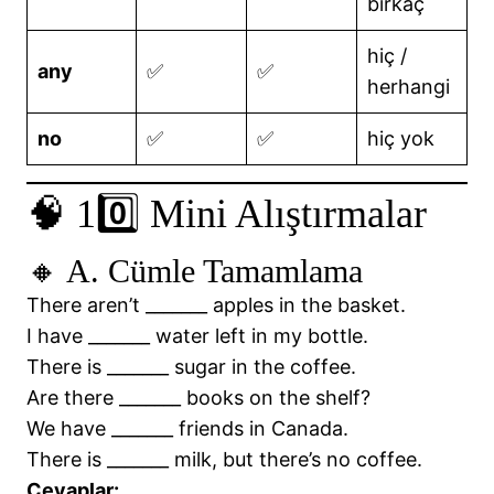
birkaç
hiç /
any
✅
✅
herhangi
no
✅
✅
hiç yok
🧠 10️⃣ Mini Alıştırmalar
🔸 A. Cümle Tamamlama
There aren’t _______ apples in the basket.
I have _______ water left in my bottle.
There is _______ sugar in the coffee.
Are there _______ books on the shelf?
We have _______ friends in Canada.
There is _______ milk, but there’s no coffee.
Cevaplar: