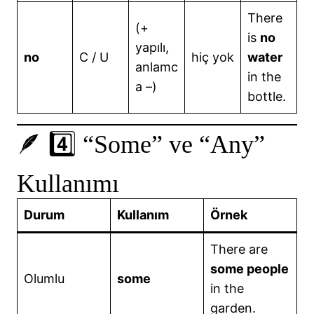
There
(+
is
no
yapılı,
no
C / U
hiç yok
water
anlamc
in the
a –)
bottle.
🪶 4️⃣ “Some” ve “Any”
Kullanımı
Durum
Kullanım
Örnek
There are
some people
Olumlu
some
in the
garden.