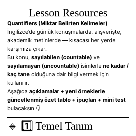
Lesson Resources
📘 Be Going To – Future Tense
📘Infinitives and Gerunds
Quantifiers (Miktar Belirten Kelimeler)
İngilizce’de günlük konuşmalarda, alışverişte,
📘 Have got / Has got
akademik metinlerde — kısacası her yerde
📘Irregular Verbs
karşımıza çıkar.
Bu konu,
sayılabilen (countable)
ve
📘Irregular Verbs
sayılamayan (uncountable)
isimlerle
ne kadar /
📘MODAL VERBS: CAN, COULD, MAY, MIGHT
kaç tane
olduğuna dair bilgi vermek için
kullanılır.
📘Have to and Must
Aşağıda
açıklamalar + yeni örneklerle
🎯 ORDER OF ADJECTIVES
güncellenmiş özet tablo + ipuçları + mini test
bulacaksın 👇
🎯 PAST CONTINUOUS TENSE
🎯 PAST SIMPLE TENSE
🔹 1️⃣ Temel Tanım
📘Past Simple + Past Continuous