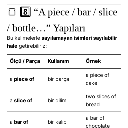
🍞 8️⃣ “A piece / bar / slice
/ bottle…” Yapıları
Bu kelimelerle
sayılamayan isimleri sayılabilir
hale
getirebiliriz:
Ölçü / Parça
Kullanım
Örnek
a piece of
a
piece of
bir parça
cake
two slices of
a
slice of
bir dilim
bread
a bar of
a
bar of
bir kalıp
chocolate