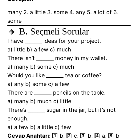
many 2. a little 3. some 4. any 5. a lot of 6.
some
🔸 B. Seçmeli Sorular
I have _______ ideas for your project.
a) little b) a few c) much
There isn’t _______ money in my wallet.
a) many b) some c) much
Would you like _______ tea or coffee?
a) any b) some c) a few
There are _______ pencils on the table.
a) many b) much c) little
There’s _______ sugar in the jar, but it’s not
enough.
a) a few b) a little c) few
Cevap Anahtarı:
1️⃣ b, 2️⃣ c, 3️⃣ b, 4️⃣ a, 5️⃣ b