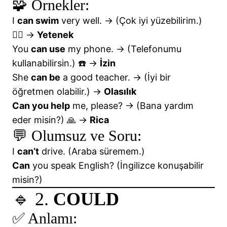
🧩 Örnekler:
📘Would Rather / Would Sooner
I
can swim
very well. → (Çok iyi yüzebilirim.)
🏊‍♀️ →
Yetenek
📘Prefixes & Suffixes of Adjectives
You
can use
my phone. → (Telefonumu
📘Present Perfect Tense
kullanabilirsin.) ☎️ →
İzin
She
can be
a good teacher. → (İyi bir
📘 Pronouns (Zamirler)
öğretmen olabilir.) →
Olasılık
📘Quantifiers
Can you help
me, please? → (Bana yardım
eder misin?) 🙏 →
Rica
👏Summary of Tenses – 1
💬 Olumsuz ve Soru:
👏TENSES IN ENGLISH
I
can’t
drive. (Araba süremem.)
Can
you speak English? (İngilizce konuşabilir
misin?)
🔹 2.
COULD
✅ Anlamı: