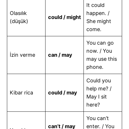
It could
Olasılık
happen. /
could / might
(düşük)
She might
come.
You can go
now. / You
İzin verme
can / may
may use this
phone.
Could you
help me? /
Kibar rica
could / may
May I sit
here?
You can’t
can’t / may
enter. / You