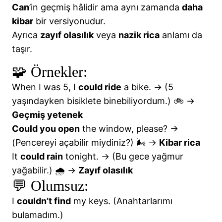
Can
’in geçmiş hâlidir ama aynı zamanda
daha
kibar
bir versiyonudur.
Ayrıca
zayıf olasılık
veya
nazik rica
anlamı da
taşır.
🧩 Örnekler:
When I was 5, I
could ride
a bike. → (5
yaşındayken bisiklete binebiliyordum.) 🚲 →
Geçmiş yetenek
Could you open
the window, please? →
(Pencereyi açabilir miydiniz?) 🌬️ →
Kibar rica
It
could rain
tonight. → (Bu gece yağmur
yağabilir.) 🌧️ →
Zayıf olasılık
💬 Olumsuz:
I
couldn’t find
my keys. (Anahtarlarımı
bulamadım.)