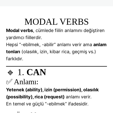
📘 Be Going To – Future Tense
📘Infinitives and Gerunds
MODAL VERBS
📘 Have got / Has got
Modal verbs
, cümlede fiilin anlamını değiştiren
yardımcı fiillerdir.
📘Irregular Verbs
Hepsi “-ebilmek, -abilir” anlamı verir ama
anlam
📘Irregular Verbs
tonları
(olasılık, izin, kibar rica, geçmiş vs.)
farklıdır.
📘MODAL VERBS: CAN, COULD, MAY, MIGHT
🔹 1.
CAN
📘Have to and Must
✅ Anlamı:
🎯 ORDER OF ADJECTIVES
Yetenek (ability), izin (permission), olasılık
🎯 PAST CONTINUOUS TENSE
(possibility), rica (request)
anlamı verir.
🎯 PAST SIMPLE TENSE
En temel ve güçlü “-ebilmek” ifadesidir.
📘Past Simple + Past Continuous