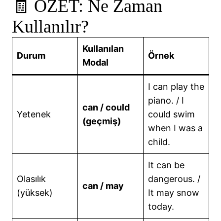
🧾 ÖZET: Ne Zaman
Kullanılır?
Kullanılan
Durum
Örnek
Modal
I can play the
piano. / I
can / could
Yetenek
could swim
(geçmiş)
when I was a
child.
It can be
Olasılık
dangerous. /
can / may
(yüksek)
It may snow
today.