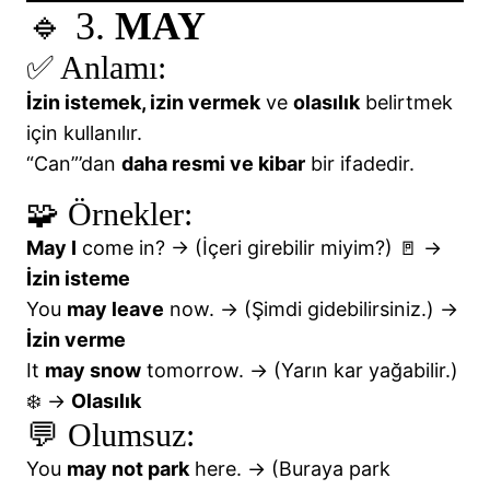
🔹 3.
MAY
✅ Anlamı:
İzin istemek, izin vermek
ve
olasılık
belirtmek
için kullanılır.
“Can”’dan
daha resmi ve kibar
bir ifadedir.
🧩 Örnekler:
May I
come in? → (İçeri girebilir miyim?) 🚪 →
İzin isteme
You
may leave
now. → (Şimdi gidebilirsiniz.) →
İzin verme
It
may snow
tomorrow. → (Yarın kar yağabilir.)
❄️ →
Olasılık
💬 Olumsuz:
You
may not park
here. → (Buraya park