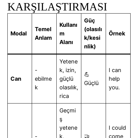
KARŞILAŞTIRMASI
Güç
Kullanı
Temel
(olasılı
Modal
m
Örnek
Anlam
k/kesi
Alanı
nlik)
Yetene
-
k, izin,
I can
💪
Can
ebilme
güçlü
help
Güçlü
k
olasılık,
you.
rica
Geçmi
ş
yetene
I could
-
k,
🤝
come