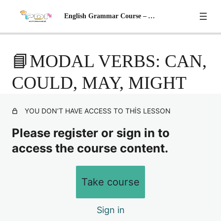
English Grammar Course – A2 Level
📘 Adjectives With '-ed' AND '-ing'
📘MODAL VERBS: CAN,
📘 Possessive Adjectives (İyelik Sıfatları)
Preview
COULD, MAY, MIGHT
📘 Adverbs (Zarflar)
YOU DON’T HAVE ACCESS TO THIS LESSON
📘 Adverbs of Frequency Sıklık Zarfları
Please register or sign in to
📘 Giving Advice & Stating Necessities
access the course content.
📘 Modal Verbs: Can – Could – May – Migh
📘 Comparative ; Superlative Adjectives
Take course
📘 Comparisons – II
Sign in
📘 Future Simple Tense – Gelecek zaman