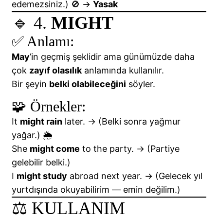
edemezsiniz.) 🚫 →
Yasak
🔹 4.
MIGHT
✅ Anlamı:
May
’in geçmiş şeklidir ama günümüzde daha
çok
zayıf olasılık
anlamında kullanılır.
Bir şeyin
belki olabileceğini
söyler.
🧩 Örnekler:
It
might rain
later. → (Belki sonra yağmur
yağar.) 🌦️
She
might come
to the party. → (Partiye
gelebilir belki.)
I
might study
abroad next year. → (Gelecek yıl
yurtdışında okuyabilirim — emin değilim.)
⚖️ KULLANIM