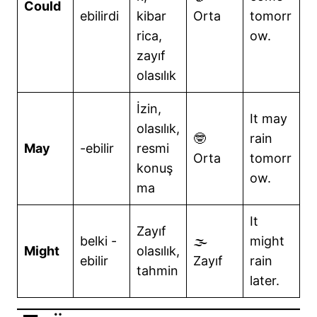
Could
ebilirdi
kibar
Orta
tomorr
rica,
ow.
zayıf
olasılık
İzin,
It may
olasılık,
🤓
rain
May
-ebilir
resmi
Orta
tomorr
konuş
ow.
ma
It
Zayıf
belki -
🌫️
might
Might
olasılık,
ebilir
Zayıf
rain
tahmin
later.