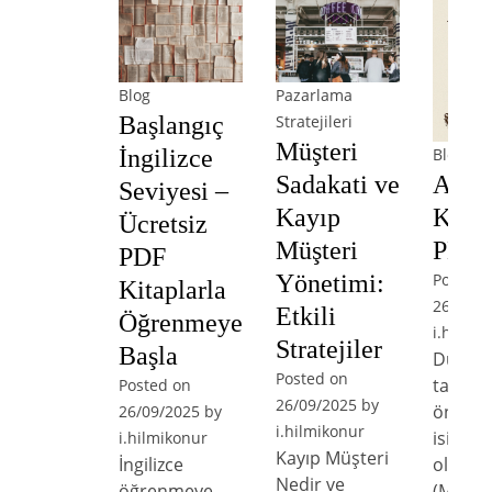
Blog
Pazarlama
Başlangıç
Stratejileri
Müşteri
Blog
İngilizce
Arist
Sadakati ve
Seviyesi –
Kitap
Kayıp
Ücretsiz
PDF İ
Müşteri
PDF
Posted 
Yönetimi:
Kitaplarla
26/09/2
Etkili
Öğrenmeye
i.hilmik
Stratejiler
Başla
Düşün
Posted on
tarihin
Posted on
26/09/2025
by
önemli
26/09/2025
by
i.hilmikonur
isimler
i.hilmikonur
Kayıp Müşteri
olan Ar
İngilizce
Nedir ve
(M.Ö. 3
öğrenmeye