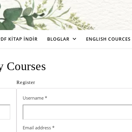
PDF KITAP İNDIR
BLOGLAR
ENGLISH COURCES
 Courses
Register
Username
*
Email address
*